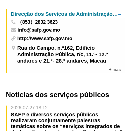
na subida contínua do nível de qualidade de vida
da população
Direcção dos Serviços de Administração e Função Pública
（853）2832 3623
info@safp.gov.mo
http://www.safp.gov.mo
Rua do Campo, n.°162, Edifício
Administração Pública, r/c, 11.°- 12.°
andares e 21.°- 28.° andares, Macau
+ mais
Notícias dos serviços públicos
2026-07-27 18:12
SAFP e diversos serviços públicos
realizaram conjuntamente palestras
temáticas sobre os “serviços integrados de