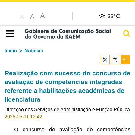
A
C
A
33°
A
Pesq
Índice
Início
Notícias
繁
简
PT
Realização com sucesso do concurso de
avaliação de competências integradas
referente a habilitações académicas de
licenciatura
Direcção dos Serviços de Administração e Função Pública
2025-05-11 12:42
O concurso de avaliação de competências