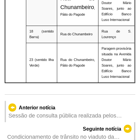
Doutor Mário
Chunambeiro
,
Soares, junto ao
Edifício Banco
Pátio do Pagode
Luso Internacional
18 (sentido
Rua de S.
Rua do Chunambeiro
Barra)
Lourenço
Paragem provisória
situada na Avenida
23 (sentido Ilha
Rua do Chunambeiro,
Doutor Mário
Verde)
Pátio do Pagode
Soares, junto ao
Edifício Banco
Luso Internacional
Anterior notícia
Sessão de consulta pública realizada pelos
Serviços de Saúde para ouvir as opiniões do
Seguinte notícia
sector da saúde sobre o "Regime jurídico para o
Condicionamento de trânsito no viaduto da