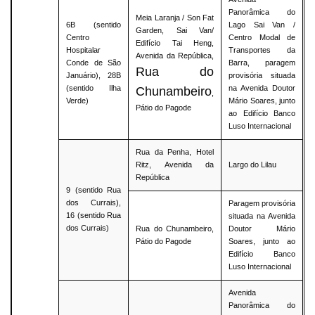
Panorâmica do
Meia Laranja / Son Fat
6B (sentido
Lago Sai Van /
Garden, Sai Van/
Centro
Centro Modal de
Edifício Tai Heng,
Hospitalar
Transportes da
Avenida da República,
Conde de São
Barra, paragem
Rua do
Januário), 28B
provisória situada
(sentido Ilha
na Avenida Doutor
Chunambeiro
,
Verde)
Mário Soares, junto
Pátio do Pagode
ao Edifício Banco
Luso Internacional
Rua da Penha, Hotel
Ritz, Avenida da
Largo do Lilau
República
9 (sentido Rua
dos Currais),
Paragem provisória
16 (sentido Rua
situada na Avenida
dos Currais)
Rua do Chunambeiro,
Doutor Mário
Pátio do Pagode
Soares, junto ao
Edifício Banco
Luso Internacional
Avenida
Panorâmica do