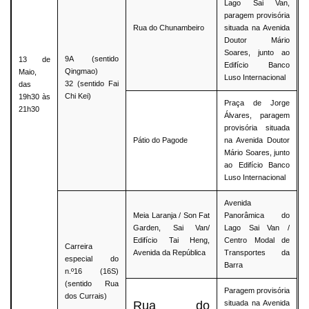
Lago Sai Van,
paragem provisória
Rua do Chunambeiro
situada na Avenida
Doutor Mário
Soares, junto ao
9A (sentido
13 de
Edifício Banco
Qingmao)
Maio,
Luso Internacional
32 (sentido Fai
das
Chi Kei)
19h30 às
Praça de Jorge
21h30
Álvares, paragem
provisória situada
Pátio do Pagode
na Avenida Doutor
Mário Soares, junto
ao Edifício Banco
Luso Internacional
Avenida
Meia Laranja / Son Fat
Panorâmica do
Garden, Sai Van/
Lago Sai Van /
Edifício Tai Heng,
Centro Modal de
Carreira
Avenida da República
Transportes da
especial do
Barra
n.º16 (16S)
(sentido Rua
Paragem provisória
dos Currais)
Rua do
situada na Avenida