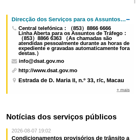
exercício de actividade das instituições privadas
Rotunda da Piscina Olímpica em 12 de Maio à
prestadoras de cuidados de saúde"
noite
Direcção dos Serviços para os Assuntos de Tráfego
Central telefónica：（853）8866 6666
Linha Aberta para os Assuntos de Tráfego：
（853）8866 6363 （As chamadas são
atendidas pessoalmente durante as horas de
expediente e gravadas automaticamente fora
destas.）
info@dsat.gov.mo
http://www.dsat.gov.mo
Estrada de D. Maria II, n.º 33, r/c, Macau
+ mais
Notícias dos serviços públicos
2026-08-07 19:02
Condicionamentos provisórios de trânsito a