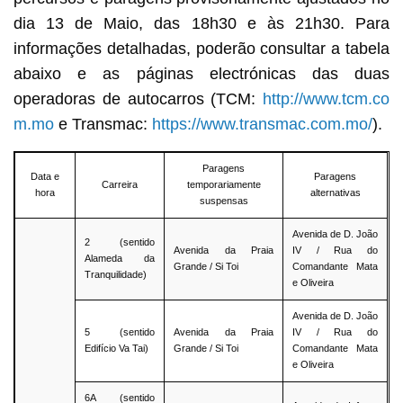
dia 13 de Maio, das 18h30 e às 21h30. Para
informações detalhadas, poderão consultar a tabela
abaixo e as páginas electrónicas das duas
operadoras de autocarros (TCM:
http://www.tcm.co
m.mo
e Transmac:
https://www.transmac.com.mo/
).
Paragens
Data e
Paragens
Carreira
temporariamente
hora
alternativas
suspensas
Avenida de D. João
2 (sentido
Avenida da Praia
IV / Rua do
Alameda da
Grande / Si Toi
Comandante Mata
Tranquilidade)
e Oliveira
Avenida de D. João
5 (sentido
Avenida da Praia
IV / Rua do
Edifício Va Tai)
Grande / Si Toi
Comandante Mata
e Oliveira
6A (sentido