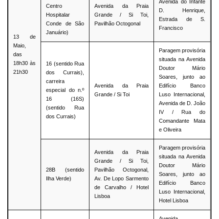
Avenida do Infante
Centro
Avenida da Praia
D. Henrique,
Hospitalar
Grande / Si Toi,
Estrada de S.
Conde de São
Pavilhão Octogonal
Francisco
Januário)
13 de
Maio,
Paragem provisória
das
situada na Avenida
18h30 às
16 (sentido Rua
Doutor Mário
21h30
dos Currais),
Soares, junto ao
carreira
Avenida da Praia
Edifício Banco
especial do n.º
Grande / Si Toi
Luso Internacional,
16 (16S)
Avenida de D. João
(sentido Rua
IV / Rua do
dos Currais)
Comandante Mata
e Oliveira
Paragem provisória
Avenida da Praia
situada na Avenida
Grande / Si Toi,
Doutor Mário
28B (sentido
Pavilhão Octogonal,
Soares, junto ao
Ilha Verde)
Av. De Lopo Sarmento
Edifício Banco
de Carvalho / Hotel
Luso Internacional,
Lisboa
Hotel Lisboa
Avenida