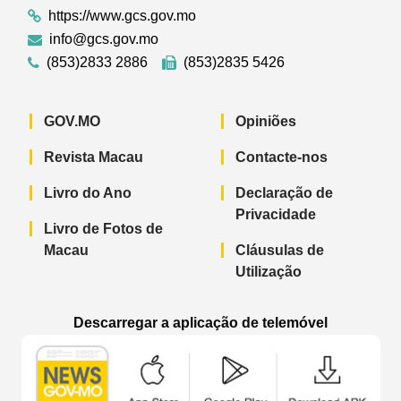
https://www.gcs.gov.mo
info@gcs.gov.mo
(853)2833 2886
(853)2835 5426
GOV.MO
Opiniões
Revista Macau
Contacte-nos
Livro do Ano
Declaração de
Privacidade
Livro de Fotos de
Macau
Cláusulas de
Utilização
Descarregar a aplicação de telemóvel
Aplicação de telemóvel “Notícias do G
Aplicação de telemóvel “
Aplicação 