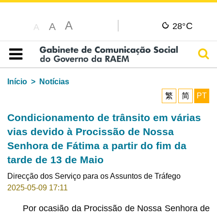
A
C
A
28°
A
Pesq
Índice
Início
Notícias
繁
简
PT
Condicionamento de trânsito em várias
vias devido à Procissão de Nossa
Senhora de Fátima a partir do fim da
tarde de 13 de Maio
Direcção dos Serviço para os Assuntos de Tráfego
2025-05-09 17:11
Por ocasião da Procissão de Nossa Senhora de