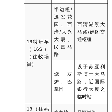
半边橙/
迅发花
园、西
西湾湖景大
湾/大兴
马路/妈阁交
大厦、
通枢纽
16特班车
民国马
（16S）
路
（往牧场
街）
设于苏亚利
烧灰
斯博士大马
炉、巴
路，近国际
掌围
银行大厦之
临时站
18（往妈