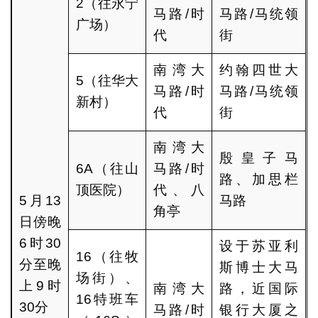
2（往永宁
马路/时
马路/马统领
广场）
代
街
南湾大
约翰四世大
5（往华大
马路/时
马路/马统领
新村）
代
街
南湾大
殷皇子马
6A（往山
马路/时
路、加思栏
顶医院）
代、八
5月13
马路
角亭
日傍晚
6时30
设于苏亚利
16（往牧
分至晚
斯博士大马
场街）、
上9时
南湾大
路，近国际
16特班车
30分
马路/时
银行大厦之