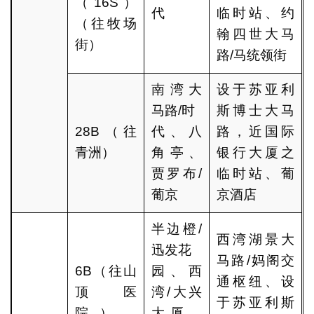
（16S）
代
临时站、约
（往牧场
翰四世大马
街）
路/马统领街
南湾大
设于苏亚利
马路/时
斯博士大马
28B（往
代、八
路，近国际
青洲）
角亭、
银行大厦之
贾罗布/
临时站、葡
葡京
京酒店
半边橙/
西湾湖景大
迅发花
马路/妈阁交
6B（往山
园、西
通枢纽、设
顶医
湾/大兴
于苏亚利斯
院）、
大厦、