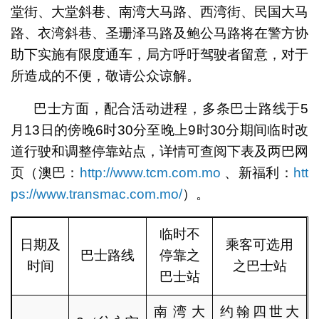
堂街、大堂斜巷、南湾大马路、西湾街、民国大马
路、衣湾斜巷、圣珊泽马路及鲍公马路将在警方协
助下实施有限度通车，局方呼吁驾驶者留意，对于
所造成的不便，敬请公众谅解。
巴士方面，配合活动进程，多条巴士路线于5
月13日的傍晚6时30分至晚上9时30分期间临时改
道行驶和调整停靠站点，详情可查阅下表及两巴网
页（澳巴：
http://www.tcm.com.mo
、新福利：
htt
ps://www.transmac.com.mo/
）。
临时不
日期及
乘客可选用
巴士路线
停靠之
时间
之巴士站
巴士站
南湾大
约翰四世大