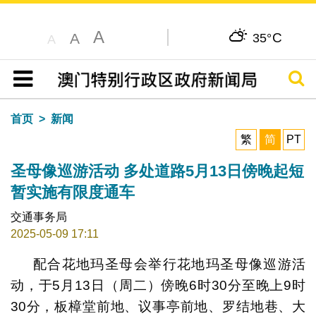
A
C
A
35°
A
搜寻
目录
首页
新闻
繁
简
PT
圣母像巡游活动 多处道路5月13日傍晚起短
暂实施有限度通车
交通事务局
2025-05-09 17:11
配合花地玛圣母会举行花地玛圣母像巡游活
动，于5月13日（周二）傍晚6时30分至晚上9时
30分，板樟堂前地、议事亭前地、罗结地巷、大