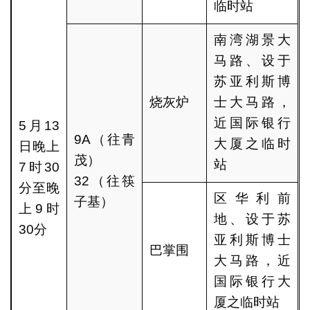
临时站
南湾湖景大
马路、设于
苏亚利斯博
烧灰炉
士大马路，
近国际银行
5月13
9A（往青
大厦之临时
日晚上
茂）
站
7时30
32（往筷
分至晚
区华利前
子基）
上9时
地、设于苏
30分
亚利斯博士
巴掌围
大马路，近
国际银行大
厦之临时站