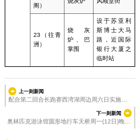
烧灰炉
风顺堂街
阁）
设于苏亚利
烧灰
斯博士大马
23（往青
炉、巴
路，近国际
洲）
掌围
银行大厦之
临时站
上一则新闻
配合第二回合长跑赛西湾湖周边周六日实施临
时交管
下一则新闻
奥林匹克游泳馆圆形地行车天桥周一(12日)晚实
施临时交管