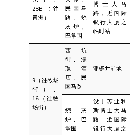
博士大马
28B（往
民国马
路，近国际
青洲）
路、烧
银行大厦之
灰炉、
临时站
巴掌围
西坑
街、濠
璟酒
亚婆井前地
店、民
9（往牧场
国马路
街）、
16（往牧
设于苏亚利
场街）
烧灰
斯博士大马
炉、巴
路，近国际
掌围
银行大厦之