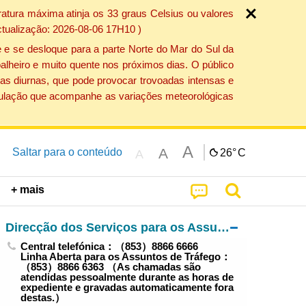
atura máxima atinja os 33 graus Celsius ou valores
ctualização: 2026-08-06 17H10 )
 e se desloque para a parte Norte do Mar do Sul da
alheiro e muito quente nos próximos dias. O público
as diurnas, que pode provocar trovoadas intensas e
população que acompanhe as variações meteorológicas
A
A
Saltar para o conteúdo
26°
C
A
+ mais
Direcção dos Serviços para os Assuntos de Tráfego
Central telefónica：（853）8866 6666
Linha Aberta para os Assuntos de Tráfego：
（853）8866 6363 （As chamadas são
atendidas pessoalmente durante as horas de
expediente e gravadas automaticamente fora
destas.）