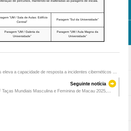
Alteração de percursos, mantendo-se inalteradas as paragens de escala.
ragem “UM / Sala de Aulas: Edifício
Paragem “Sul da Universidade”
Central”
Paragem “UM / Galeria da
Paragem “UM / Aula Magna da
Universidade”
Universidade”
 eleva a capacidade de resposta a incidentes cibernéticos de
Seguinte notícia
ITTF Taças Mundiais Masculina e Feminina de Macau 2025,