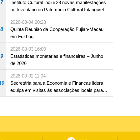
7
Instituto Cultural inclui 28 novas manifestações
no Inventário do Património Cultural Intangível
2026-08-04 20:23
8
Quinta Reunião da Cooperação Fujian-Macau
em Fuzhou
2026-08-03 16:00
9
Estatísticas monetárias e financeiras – Junho
de 2026
2026-08-02 11:04
10
Secretária para a Economia e Finanças lidera
equipa em visitas às associações locais para
consolidar consensos e promover os trabalhos
nas áreas económica e social