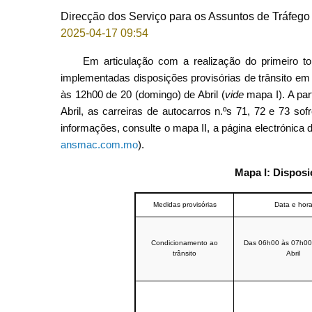
Direcção dos Serviço para os Assuntos de Tráfego
2025-04-17 09:54
Em articulação com a realização do primeiro torn
implementadas disposições provisórias de trânsito e
às 12h00 de 20 (domingo) de Abril (
vide
mapa I). A par
Abril, as carreiras de autocarros n.ºs 71, 72 e 73 s
informações, consulte o mapa II, a página electrónica
ansmac.com.mo
).
Mapa I:
Disposi
Medidas provisórias
Data e hor
Condicionamento ao
Das 06h00 às 07h00
trânsito
Abril