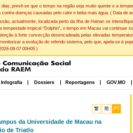
dias, prevê-se que o tempo na região seja muito quente e a temper
 contra doenças causadas pelo calor e beba mais água. ( Data de a
, actualmente, localizada perto da Ilha de Hainan se intensifique
a tempestade tropical “Dolphin”, o tempo em Macau vai continuar so
atenção à forte convecção desencadeada pelas elevadas temperatur
 monitorizar a evolução do referido sistema, pelo que, apela-se à 
 2026-08-07 00H05 )
Infografia
Dossiers
Reportagens
GOV.MO
繁
简
PT
Campus da Universidade de Macau na
o de Triatlo