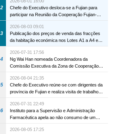
2026-08-01 16:00
2
Chefe do Executivo desloca-se a Fujian para
participar na Reunião da Cooperação Fujian-
Macau
2026-08-03 09:01
3
Publicação dos preços de venda das fracções
da habitação económica nos Lotes A1 a A4 e
A12 da Zona A dos Novos Aterros
2026-07-31 17:56
4
Ng Wai Han nomeada Coordenadora da
Comissão Executiva da Zona de Cooperação
Aprofundada entre Guangdong e Macau em
2026-08-04 21:35
Hengqin
5
Chefe do Executivo reúne-se com dirigentes da
província de Fujian e realiza visita de trabalho
em Fuzhou
2026-07-31 22:49
6
Instituto para a Supervisão e Administração
Farmacêutica apela ao não consumo de um
produto com substâncias medicamentosas
2026-08-05 17:25
ocidentais