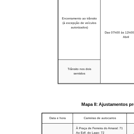
Encerramento ao trânsito
(à excepção de veículos
autorizados)
Das 07h00 às 12h00
Abril
Trânsito nos dois
sentidos
Mapa II: Ajustamentos pr
Data e hora
Carreiras de autocarros
À
Praça de Ferreira do Amaral
: 71
Ao Edf. do Lago: 72