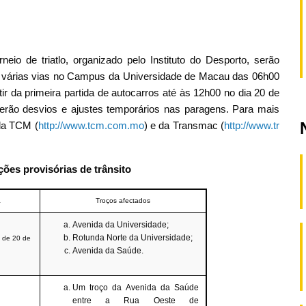
eio de triatlo, organizado pelo Instituto do Desporto, serão
m várias vias no Campus da Universidade de Macau das 06h00
tir da primeira partida de autocarros até às 12h00 no dia 20 de
ofrerão desvios e ajustes temporários nas paragens. Para mais
 da TCM (
http://www.tcm.com.mo
) e da Transmac (
http://www.tr
ções provisórias de trânsito
a
Troços afectados
Avenida da Universidade
;
Rotunda Norte da Universidade
;
 de 20 de
Avenida da Saúde
.
Um troço da Avenida da Saúde
entre a
Rua Oeste de