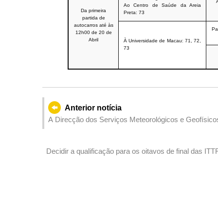
Ao
Centro de Saúde da Areia
Da primeira
Preta
: 73
partida de
autocarros até às
Pa
12h00 de 20 de
Abril
À Universidade de Macau: 71, 72,
73
Anterior notícia
A Direcção dos Serviços Meteorológicos e Geofísicos
forma contínua através da realização de simulacros
Decidir a qualificação para os oitavos de final das 
apresentadas pelo Galaxy Entertainment Group