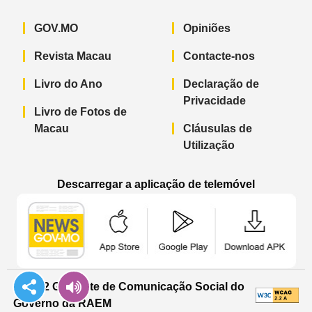
GOV.MO
Opiniões
Revista Macau
Contacte-nos
Livro do Ano
Declaração de
Privacidade
Livro de Fotos de
Macau
Cláusulas de
Utilização
Descarregar a aplicação de telemóvel
Aplicação de telemóvel “Notícias do G
Aplicação de telemóvel “
Aplicação 
© 2022 Gabinete de Comunicação Social do
Governo da RAEM