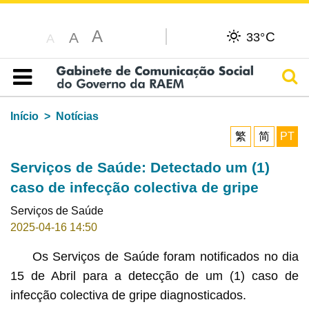
A
C
A
33°
A
Pesq
Índice
Início
Notícias
繁
简
PT
Serviços de Saúde: Detectado um (1)
caso de infecção colectiva de gripe
Serviços de Saúde
2025-04-16 14:50
Os Serviços de Saúde foram notificados no dia
15 de Abril para a detecção de um (1) caso de
infecção colectiva de gripe diagnosticados.