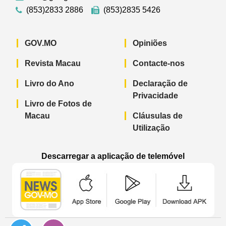
(853)2833 2886
(853)2835 5426
GOV.MO
Opiniões
Revista Macau
Contacte-nos
Livro do Ano
Declaração de
Privacidade
Livro de Fotos de
Macau
Cláusulas de
Utilização
Descarregar a aplicação de telemóvel
Aplicação de telemóvel “Notícias do G
Aplicação de telemóvel “
Aplicação 