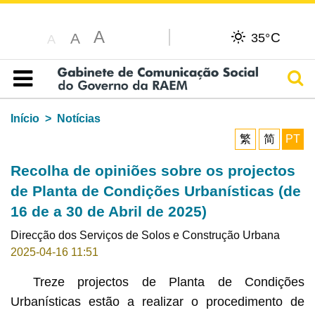
A
C
A
35°
A
Pesq
Índice
Início
Notícias
繁
简
PT
Recolha de opiniões sobre os projectos
de Planta de Condições Urbanísticas (de
16 de a 30 de Abril de 2025)
Direcção dos Serviços de Solos e Construção Urbana
2025-04-16 11:51
Treze projectos de Planta de Condições
Urbanísticas estão a realizar o procedimento de