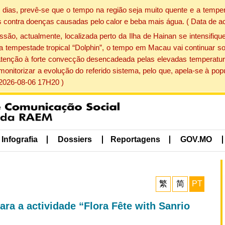
dias, prevê-se que o tempo na região seja muito quente e a temper
 contra doenças causadas pelo calor e beba mais água. ( Data de a
, actualmente, localizada perto da Ilha de Hainan se intensifique
a tempestade tropical “Dolphin”, o tempo em Macau vai continuar so
atenção à forte convecção desencadeada pelas elevadas temperatur
 monitorizar a evolução do referido sistema, pelo que, apela-se à 
 2026-08-06 17H20 )
Infografia
Dossiers
Reportagens
GOV.MO
繁
简
PT
a a actividade “Flora Fête with Sanrio