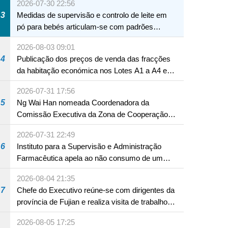
2026-07-30 22:56
3
Medidas de supervisão e controlo de leite em
pó para bebés articulam-se com padrões
internacionais Serviços interdepartamentais
2026-08-03 09:01
envidam esforços para assegurar a saúde dos
4
Publicação dos preços de venda das fracções
bebés e crianças, assim como a segurança
da habitação económica nos Lotes A1 a A4 e
alimentar
A12 da Zona A dos Novos Aterros
2026-07-31 17:56
5
Ng Wai Han nomeada Coordenadora da
Comissão Executiva da Zona de Cooperação
Aprofundada entre Guangdong e Macau em
2026-07-31 22:49
Hengqin
6
Instituto para a Supervisão e Administração
Farmacêutica apela ao não consumo de um
produto com substâncias medicamentosas
2026-08-04 21:35
ocidentais
7
Chefe do Executivo reúne-se com dirigentes da
província de Fujian e realiza visita de trabalho
em Fuzhou
2026-08-05 17:25