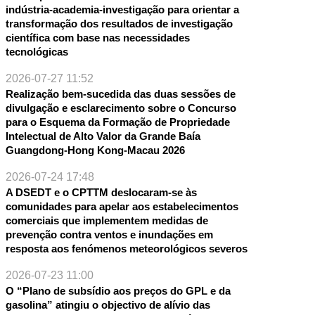
indústria-academia-investigação para orientar a
transformação dos resultados de investigação
científica com base nas necessidades
tecnológicas
2026-07-27 11:52
Realização bem-sucedida das duas sessões de
divulgação e esclarecimento sobre o Concurso
para o Esquema da Formação de Propriedade
Intelectual de Alto Valor da Grande Baía
Guangdong-Hong Kong-Macau 2026
2026-07-24 17:48
A DSEDT e o CPTTM deslocaram-se às
comunidades para apelar aos estabelecimentos
comerciais que implementem medidas de
prevenção contra ventos e inundações em
resposta aos fenómenos meteorológicos severos
2026-07-23 11:00
O “Plano de subsídio aos preços do GPL e da
gasolina” atingiu o objectivo de alívio das