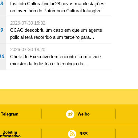
8
Instituto Cultural inclui 28 novas manifestações
no Inventário do Património Cultural Intangível
2026-07-30 15:32
9
CCAC descobriu um caso em que um agente
policial terá recorrido a um terceiro para
assumir por si a culpa na sequência de uma
2026-07-30 18:20
infracção rodoviária
10
Chefe do Executivo tem encontro com o vice-
ministro da Indústria e Tecnologia da
Informação
Telegram
Weibo
Boletim
RSS
informativo