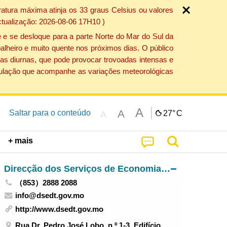
atura máxima atinja os 33 graus Celsius ou valores
ctualização: 2026-08-06 17H10 )
 e se desloque para a parte Norte do Mar do Sul da
alheiro e muito quente nos próximos dias. O público
as diurnas, que pode provocar trovoadas intensas e
população que acompanhe as variações meteorológicas
A
A
Saltar para o conteúdo
27°
C
A
+ mais
Direcção dos Serviços de Economia e Desenvolvimento Tecnológico
（853）2888 2088
info@dsedt.gov.mo
http://www.dsedt.gov.mo
Rua Dr. Pedro José Lobo, n.º 1-3, Edifício