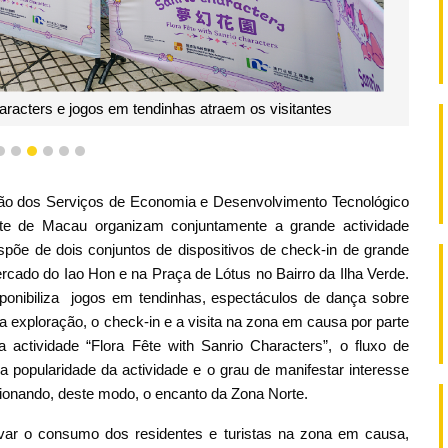
racters e jogos em tendinhas atraem os visitantes
3
4
5
6
7
8
ção dos Serviços de Economia e Desenvolvimento Tecnológico
rte de Macau organizam conjuntamente a grande actividade
ispõe de dois conjuntos de dispositivos de check-in de grande
cado do Iao Hon e na Praça de Lótus no Bairro da Ilha Verde.
sponibiliza jogos em tendinhas, espectáculos de dança sobre
 a exploração, o check-in e a visita na zona em causa por parte
 actividade “Flora Fête with Sanrio Characters”, o fluxo de
opularidade da actividade e o grau de manifestar interesse
cionando, deste modo, o encanto da Zona Norte.
tivar o consumo dos residentes e turistas na zona em causa,