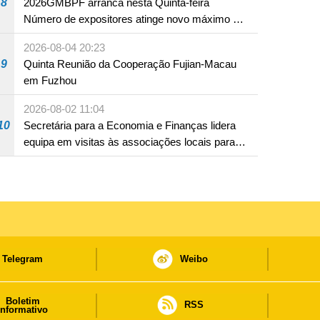
8
2026GMBPF arranca nesta Quinta-feira
Número de expositores atinge novo máximo em
18 anos
2026-08-04 20:23
9
Quinta Reunião da Cooperação Fujian-Macau
em Fuzhou
2026-08-02 11:04
10
Secretária para a Economia e Finanças lidera
equipa em visitas às associações locais para
consolidar consensos e promover os trabalhos
nas áreas económica e social
Telegram
Weibo
Boletim
RSS
informativo