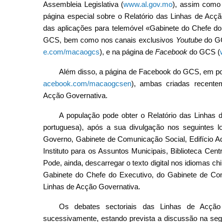
Assembleia Legislativa (
www.al.gov.mo
)
, assim como
página especial sobre o Relatório das Linhas de Acçã
das aplicações para telemóvel «Gabinete do Chefe 
GCS, bem como nos canais exclusivos
Youtube
do G
e.com/macaogcs
)
, e na página de
Facebook
do GCS (
Além disso, a página de Facebook do GCS, em po
acebook.com/macaogcsen
), ambas criadas recente
Acção Governativa.
A população pode obter o Relatório das Linhas
portuguesa), após a sua divulgação nos seguintes 
Governo, Gabinete de Comunicação Social, Edifício Ad
Instituto para os Assuntos Municipais, Biblioteca Ce
Pode, ainda, descarregar o texto digital nos idiomas 
Gabinete do Chefe do Executivo, do Gabinete de Com
Linhas de Acção Governativa.
Os debates sectoriais das Linhas de Acção 
sucessivamente, estando prevista a discussão na segu