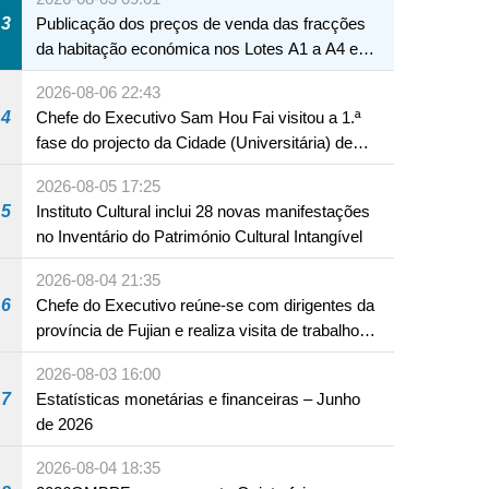
3
Publicação dos preços de venda das fracções
da habitação económica nos Lotes A1 a A4 e
A12 da Zona A dos Novos Aterros
2026-08-06 22:43
4
Chefe do Executivo Sam Hou Fai visitou a 1.ª
fase do projecto da Cidade (Universitária) de
Educação Internacional de Macau e Hengqin
2026-08-05 17:25
5
Instituto Cultural inclui 28 novas manifestações
no Inventário do Património Cultural Intangível
2026-08-04 21:35
6
Chefe do Executivo reúne-se com dirigentes da
província de Fujian e realiza visita de trabalho
em Fuzhou
2026-08-03 16:00
7
Estatísticas monetárias e financeiras – Junho
de 2026
2026-08-04 18:35