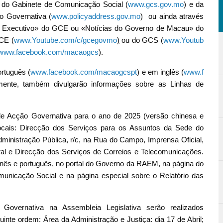
 do Gabinete de Comunicação Social (
www.gcs.gov.mo
) e da
o Governativa (
www.policyaddress.gov.mo
) ou ainda através
do Executivo» do GCE ou «Notícias do Governo de Macau» do
CE (
www.Youtube.com/c/gcegovmo
)
ou do GCS (
www.Youtub
www.facebook.com/macaogcs
).
rtuguês (
www.facebook.com/macaogcspt
) e em inglês (
www.f
mente, também divulgarão informações sobre as Linhas de
 de Acção Governativa para o ano de 2025 (versão chinesa e
locais: Direcção dos Serviços para os Assuntos da Sede do
ministração Pública, r/c, na Rua do Campo, Imprensa Oficial,
ntral e Direcção dos Serviços de Correios e Telecomunicações.
chinês e português, no portal do Governo da RAEM, na página do
unicação Social e na página especial sobre o Relatório das
Governativa na Assembleia Legislativa serão realizados
inte ordem: Área da Administração e Justiça: dia 17 de Abril;