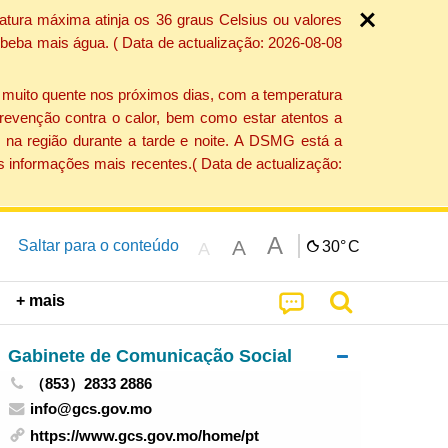
atura máxima atinja os 36 graus Celsius ou valores
 beba mais água. ( Data de actualização: 2026-08-08
e muito quente nos próximos dias, com a temperatura
revenção contra o calor, bem como estar atentos a
 na região durante a tarde e noite. A DSMG está a
s informações mais recentes.( Data de actualização:
A
A
Saltar para o conteúdo
30°
C
A
+ mais
Gabinete de Comunicação Social
（853）2833 2886
info@gcs.gov.mo
https://www.gcs.gov.mo/home/pt