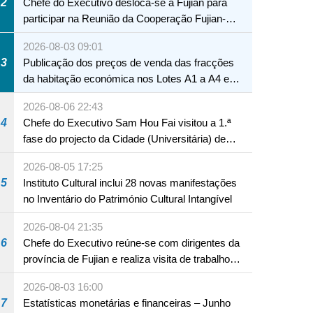
2
Chefe do Executivo desloca-se a Fujian para
participar na Reunião da Cooperação Fujian-
Macau
2026-08-03 09:01
3
Publicação dos preços de venda das fracções
da habitação económica nos Lotes A1 a A4 e
A12 da Zona A dos Novos Aterros
2026-08-06 22:43
4
Chefe do Executivo Sam Hou Fai visitou a 1.ª
fase do projecto da Cidade (Universitária) de
Educação Internacional de Macau e Hengqin
2026-08-05 17:25
5
Instituto Cultural inclui 28 novas manifestações
no Inventário do Património Cultural Intangível
2026-08-04 21:35
6
Chefe do Executivo reúne-se com dirigentes da
província de Fujian e realiza visita de trabalho
em Fuzhou
2026-08-03 16:00
7
Estatísticas monetárias e financeiras – Junho