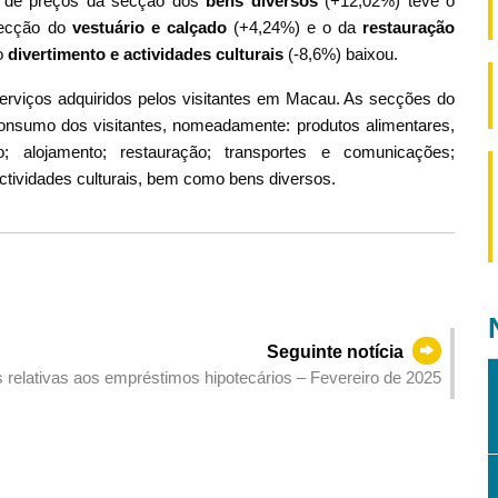
ce de preços da secção dos
bens diversos
(+12,02%) teve o
ecção
do
vestuário e calçado
(+4,24%) e o da
restauração
o
divertimento e actividades culturais
(-8,6%) baixou.
serviços adquiridos pelos visitantes em Macau. As secções do
onsumo dos visitantes, nomeadamente: produtos alimentares,
o; alojamento; restauração; transportes e comunicações;
ctividades culturais, bem como bens diversos.
Seguinte notícia
s relativas aos empréstimos hipotecários – Fevereiro de 2025