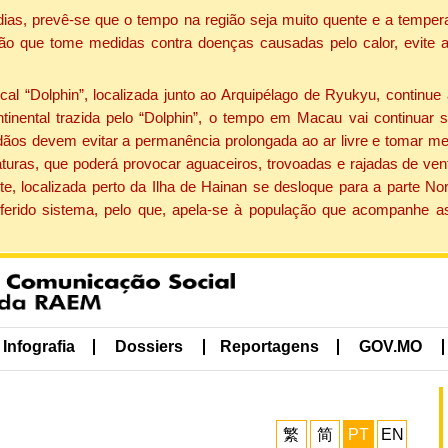
dias, prevê-se que o tempo na região seja muito quente e a tempe
ão que tome medidas contra doenças causadas pelo calor, evite ac
 “Dolphin”, localizada junto ao Arquipélago de Ryukyu, continue 
ntinental trazida pelo “Dolphin”, o tempo em Macau vai continuar
dãos devem evitar a permanência prolongada ao ar livre e tomar m
ras, que poderá provocar aguaceiros, trovoadas e rajadas de vento 
e, localizada perto da Ilha de Hainan se desloque para a parte No
ferido sistema, pelo que, apela-se à população que acompanhe a
Infografia
Dossiers
Reportagens
GOV.MO
繁
简
PT
EN