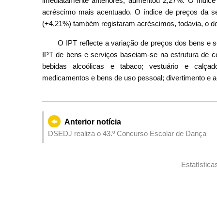
imediatamente anteriores, aumentou 2,27%. O índi
acréscimo mais acentuado. O índice de preços da s
(+4,21%) também registaram acréscimos, todavia, o d
O IPT reflecte a variação de preços dos bens e 
IPT de bens e serviços baseiam-se na estrutura de c
bebidas alcoólicas e tabaco; vestuário e calçad
medicamentos e bens de uso pessoal; divertimento e a
Anterior notícia
DSEDJ realiza o 43.º Concurso Escolar de Dança
Estatística