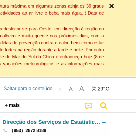
ratura máxima em algumas zonas atinja os 36 graus
tividades ao ar livre e beba mais água. ( Data de
a deslocar-se para Oeste, em direcção à região do
 soalheiro e muito quente nos próximos dias, com a
edidas de prevenção contra o calor, bem como estar
fortes na região durante a tarde e noite. Por outro
rte do Mar do Sul da China e enfraqueça hoje (8 de
s variações meteorológicas e as informações mais
A
A
Saltar para o conteúdo
29°
C
A
+ mais
Direcção dos Serviços de Estatística e Censos
（853）2872 8188