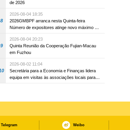
de 2026
2026-08-04 18:35
8
2026GMBPF arranca nesta Quinta-feira
Número de expositores atinge novo máximo em
18 anos
2026-08-04 20:23
9
Quinta Reunião da Cooperação Fujian-Macau
em Fuzhou
2026-08-02 11:04
10
Secretária para a Economia e Finanças lidera
equipa em visitas às associações locais para
consolidar consensos e promover os trabalhos
nas áreas económica e social
Telegram
Weibo