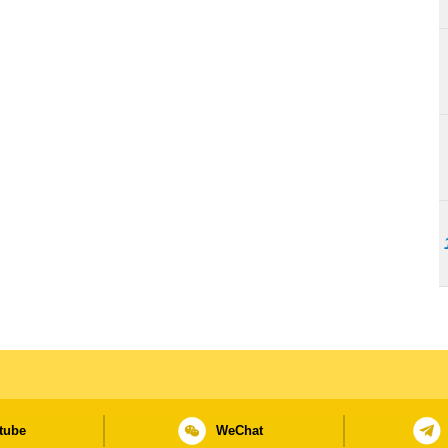
tube
WeChat