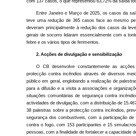
com 137 casos, o que representou 63,72% da saída tota
Entre Janeiro e Março de 2025, os casos da sa
teve uma redução de 365 casos face ao mesmo perío
deveram principalmente à redução dos casos da leve 
gerais de socorro lidaram essencialmente com a tontu
febre e os vários tipos de ferimentos.
2. Acções de divulgação e sensibilização
O CB desenvolve constantemente as acções d
protecção contra incêndios através de diversos mei
público em geral, englobando a realização de palestr
para a difusão e a visita a associações e organizaçõ
situações comunitárias de segurança contra incêndi
actividades de divulgação, com a distribuição de 15.46
38 palestras sobre a protecção contra incêndios, pr
segurança dos combustíveis, com a participação de 
contra o fogo, com 153 participantes e 15 simulacro
pessoas, com a finalidade de fortalecer a capacidade