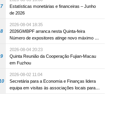
7
Estatísticas monetárias e financeiras – Junho
de 2026
2026-08-04 18:35
8
2026GMBPF arranca nesta Quinta-feira
Número de expositores atinge novo máximo em
18 anos
2026-08-04 20:23
9
Quinta Reunião da Cooperação Fujian-Macau
em Fuzhou
2026-08-02 11:04
10
Secretária para a Economia e Finanças lidera
equipa em visitas às associações locais para
consolidar consensos e promover os trabalhos
nas áreas económica e social