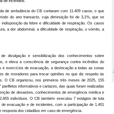
l de incêndios.
ída de ambulância do CB contaram com 11.409 casos, o que
do do ano transacto, cuja diminuição foi de 3,1%, que se
indisposição da febre e dificuldade de respiração. Os casos
ra, a dor abdominal, a dificuldade de respiração, o vómito, a
e divulgação e sensibilização dos conhecimentos sobre
os, e eleva a consciência de segurança contra incêndios do
as e exercícios de evacuação, a deslocação a todas as zonas
es de moradores para trocar opiniões no que diz respeito às
os. O CB organizou, nos primeiros três meses de 2025, 155
7 panfletos informativos e cartazes, das quais foram realizadas
evenção de desastres, conhecimentos de emergência médica e
2.855 indivíduos. O CB também executou 7 estágios de luta
s de evacuação e de incidentes, com a participação de 1.401
 de resposta dos cidadãos em caso de emergência.