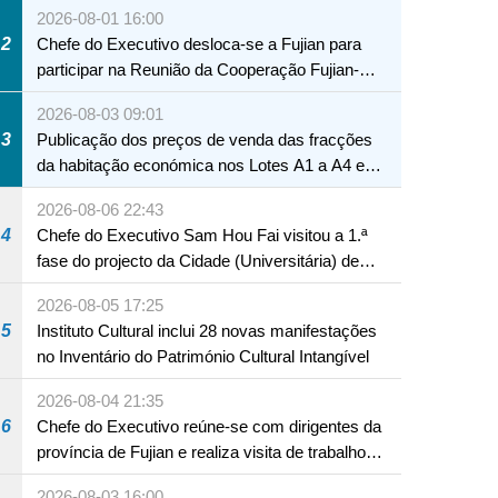
2026-08-01 16:00
2
Chefe do Executivo desloca-se a Fujian para
participar na Reunião da Cooperação Fujian-
Macau
2026-08-03 09:01
3
Publicação dos preços de venda das fracções
da habitação económica nos Lotes A1 a A4 e
A12 da Zona A dos Novos Aterros
2026-08-06 22:43
4
Chefe do Executivo Sam Hou Fai visitou a 1.ª
fase do projecto da Cidade (Universitária) de
Educação Internacional de Macau e Hengqin
2026-08-05 17:25
5
Instituto Cultural inclui 28 novas manifestações
no Inventário do Património Cultural Intangível
2026-08-04 21:35
6
Chefe do Executivo reúne-se com dirigentes da
província de Fujian e realiza visita de trabalho
em Fuzhou
2026-08-03 16:00