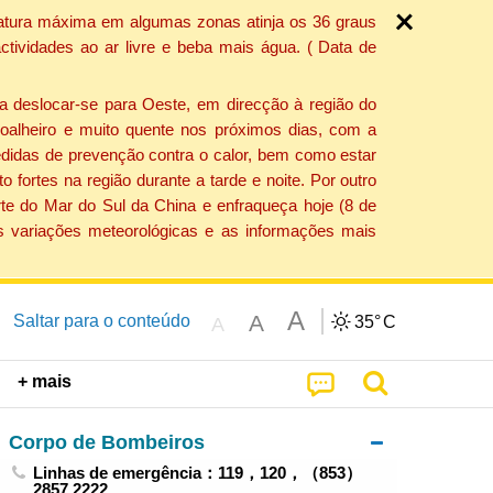
ratura máxima em algumas zonas atinja os 36 graus
tividades ao ar livre e beba mais água. ( Data de
a deslocar-se para Oeste, em direcção à região do
 soalheiro e muito quente nos próximos dias, com a
edidas de prevenção contra o calor, bem como estar
fortes na região durante a tarde e noite. Por outro
rte do Mar do Sul da China e enfraqueça hoje (8 de
s variações meteorológicas e as informações mais
A
A
Saltar para o conteúdo
35°
C
A
+ mais
Corpo de Bombeiros
Linhas de emergência：119，120，（853）
2857 2222