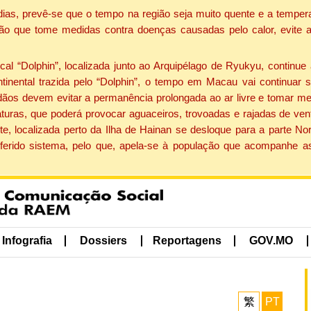
dias, prevê-se que o tempo na região seja muito quente e a tempe
ão que tome medidas contra doenças causadas pelo calor, evite ac
 “Dolphin”, localizada junto ao Arquipélago de Ryukyu, continue 
ntinental trazida pelo “Dolphin”, o tempo em Macau vai continuar
dãos devem evitar a permanência prolongada ao ar livre e tomar m
ras, que poderá provocar aguaceiros, trovoadas e rajadas de vento 
e, localizada perto da Ilha de Hainan se desloque para a parte No
ferido sistema, pelo que, apela-se à população que acompanhe a
Infografia
Dossiers
Reportagens
GOV.MO
繁
PT