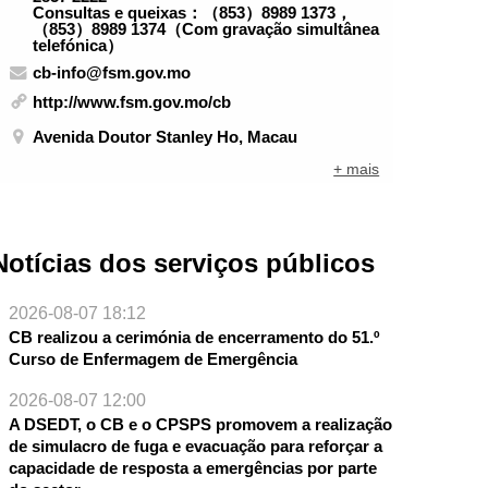
Consultas e queixas：（853）8989 1373，
（853）8989 1374（Com gravação simultânea
telefónica）
cb-info@fsm.gov.mo
http://www.fsm.gov.mo/cb
Avenida Doutor Stanley Ho, Macau
+ mais
Notícias dos serviços públicos
2026-08-07 18:12
CB realizou a cerimónia de encerramento do 51.º
Curso de Enfermagem de Emergência
2026-08-07 12:00
A DSEDT, o CB e o CPSPS promovem a realização
de simulacro de fuga e evacuação para reforçar a
capacidade de resposta a emergências por parte