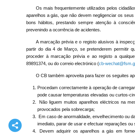
Os mais frequentemente utilizados pelos cidadãos
aparelhos a gás, que não devem negligenciar os seus 
bons hábitos, prestando sempre atenção à consciê
prevenindo a ocorrência de acidentes.
A marcação prévia e o registo alusivos à inspec
partir do dia 4 de Março, se pretenderem permitir 
proceder à marcação prévia e ao registo a qualqu
89891374, ou do correio electrónico (
cb-wechat@fsm.g
O CB também aproveita para fazer os seguites ap
Procedam correctamente à operação de carregam
pode causar temperaturas elevadas ou curtos-circ
Não liguem muitos aparelhos eléctricos na mes
provocados pela sobrecarga;
Em caso de anormalidade, envelhecimento ou dan
imediato, parar de usar e efectuar reparações ou 
Devem adquirir os aparelhos a gás em forne