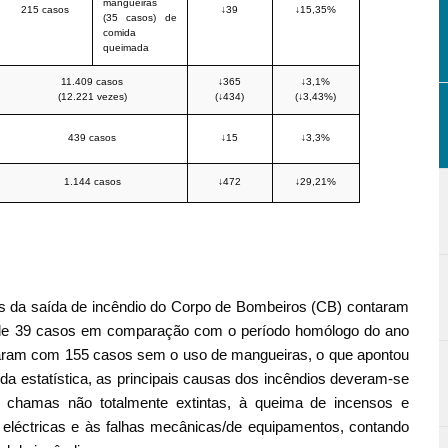
mangueiras
215 casos
↓39
↓15,35%
(35 casos) de
comida
queimada
11.409 casos
↓365
↓3,1%
(12.221 vezes)
(↓434)
(↓3,43%)
439 casos
↓15
↓3,3%
1.144 casos
↓472
↓29,21%
s da saída de incêndio do Corpo de Bombeiros (CB) contaram
de 39 casos em comparação com o período homólogo do ano
ontaram com 155 casos sem o uso de mangueiras, o que apontou
da estatística, as principais causas dos incêndios deveram-se
e chamas não totalmente extintas, à queima de incensos e
es eléctricas e às falhas mecânicas/de equipamentos, contando