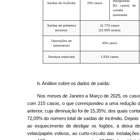
mangueiras
Saídas de Incêndio
254 casos
(61 casos) de
comida
queimada
Saídas de primeiros
11.774 casos
socorros
(12.655 vezes)
Operações de
454 casos
salvamento
Serviços especiais
1.616 casos
b. Análise sobre os dados de saída:
Nos meses de Janeiro a Março de 2025, os caso
com 215 casos, o que correspondeu a uma redução 
anterior, cuja diminuição foi de 15,35%; dos quais c
72,09% do número total de saídas de incêndio. Depois 
ao esquecimento de desligar os fogões, à deixa d
velas/papéis votivos, ao curto-circuito das instalaçõ