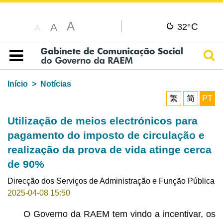
A
C
A
32°
A
Pesq
Índice
Início
Notícias
繁
简
PT
Utilização de meios electrónicos para
pagamento do imposto de circulação e
realização da prova de vida atinge cerca
de 90%
Direcção dos Serviços de Administração e Função Pública
2025-04-08 15:50
O Governo da RAEM tem vindo a incentivar, os