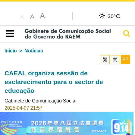
A
C
A
30°
A
Pesq
Índice
Início
Notícias
繁
简
PT
CAEAL organiza sessão de
esclarecimento para o sector de
educação
Gabinete de Comunicação Social
2025-04-07 21:57