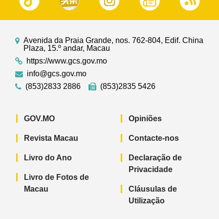
Avenida da Praia Grande, nos. 762-804, Edif. China
Plaza, 15.º andar, Macau
https://www.gcs.gov.mo
info@gcs.gov.mo
(853)2833 2886
(853)2835 5426
GOV.MO
Opiniões
Revista Macau
Contacte-nos
Livro do Ano
Declaração de
Privacidade
Livro de Fotos de
Macau
Cláusulas de
Utilização