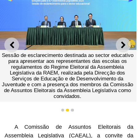
ANTERIOR
SEGU
são de esclarecimento destinada ao sector educativo
para apresentar aos representantes das escolas os
regulamentos do Regime Eleitoral da Assembleia
Legislativa da RAEM, realizada pela Direcção dos
Serviços de Educação e de Desenvolvimento da
Le
ventude e com a presença dos membros da Comissão
 Assuntos Eleitorais da Assembleia Legislativa como
c
convidados.
i
1
2
3
A Comissão de Assuntos Eleitorais da
Assembleia Legislativa (CAEAL), a convite da