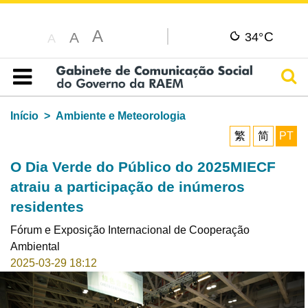
A
C
A
34°
A
Pesq
Índice
Início
Ambiente e Meteorologia
繁
简
PT
O Dia Verde do Público do 2025MIECF
atraiu a participação de inúmeros
residentes
Fórum e Exposição Internacional de Cooperação
Ambiental
2025-03-29 18:12