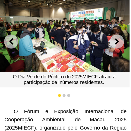
ANTERIOR
SEGU
 atraiu a
Os elementos verdes e diversificados do
tes.
Público do MIECF.
1
2
3
O Fórum e Exposição Internacional de
Cooperação Ambiental de Macau 2025
(2025MIECF), organizado pelo Governo da Região