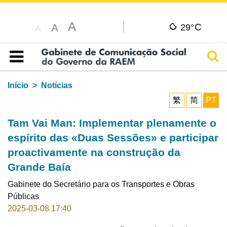
A
C
A
29°
A
Pesq
Índice
Início
Notícias
繁
简
PT
Tam Vai Man: Implementar plenamente o
espírito das «Duas Sessões» e participar
proactivamente na construção da
Grande Baía
Gabinete do Secretário para os Transportes e Obras
Públicas
2025-03-08 17:40