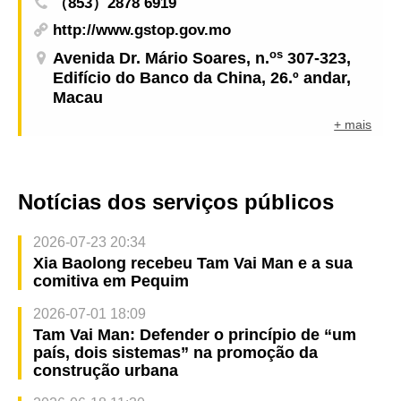
（853）2878 6919
http://www.gstop.gov.mo
os
Avenida Dr. Mário Soares, n.
307-323,
Edifício do Banco da China, 26.º andar,
Macau
+ mais
Notícias dos serviços públicos
2026-07-23 20:34
Xia Baolong recebeu Tam Vai Man e a sua
comitiva em Pequim
2026-07-01 18:09
Tam Vai Man: Defender o princípio de “um
país, dois sistemas” na promoção da
construção urbana