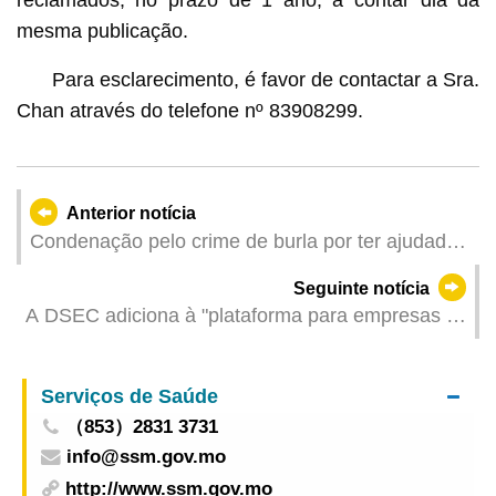
mesma publicação.
Para esclarecimento, é favor de contactar a Sra.
Chan através do telefone nº 83908299.
Anterior notícia
Condenação pelo crime de burla por ter ajudado
a transportar “notas de treino” TSI negou
Seguinte notícia
provimento ao recurso
A DSEC adiciona à "plataforma para empresas e
associações" o serviço "Questionários
estatísticos do Governo"
Serviços de Saúde
（853）2831 3731
info@ssm.gov.mo
http://www.ssm.gov.mo