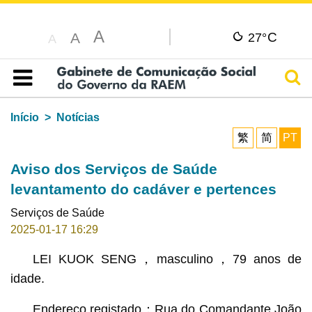
A
C
A
27°
A
Pesq
Índice
Início
Notícias
繁
简
PT
Aviso dos Serviços de Saúde
levantamento do cadáver e pertences
Serviços de Saúde
2025-01-17 16:29
LEI KUOK SENG，masculino，79 anos de
idade.
Endereço registado：Rua do Comandante João