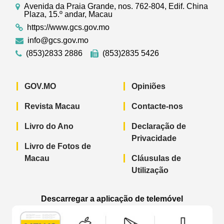
Avenida da Praia Grande, nos. 762-804, Edif. China
Plaza, 15.º andar, Macau
https://www.gcs.gov.mo
info@gcs.gov.mo
(853)2833 2886
(853)2835 5426
GOV.MO
Opiniões
Revista Macau
Contacte-nos
Livro do Ano
Declaração de
Privacidade
Livro de Fotos de
Macau
Cláusulas de
Utilização
Descarregar a aplicação de telemóvel
Aplicação de telemóvel “Notícias do G
Aplicação de telemóvel “
Aplicação 