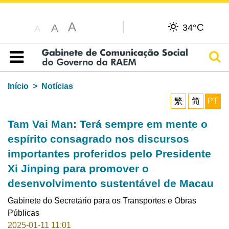
A
C
A
34°
A
Pesq
Índice
Início
Notícias
繁
简
PT
Tam Vai Man: Terá sempre em mente o
espírito consagrado nos discursos
importantes proferidos pelo Presidente
Xi Jinping para promover o
desenvolvimento sustentável de Macau
Gabinete do Secretário para os Transportes e Obras
Públicas
2025-01-11 11:01