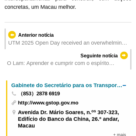
concretas, um Macau melhor.
Anterior notícia
UTM 2025 Open Day received an overwhelming
response
Seguinte notícia
O Lam: Aprender e cumprir com o espírito
consagrado no discurso do Presidente para
promover o avanço do desenvolvimento dos
Gabinete do Secretário para os Transportes e Obras Públicas
trabalhos da área dos assuntos sociais e cultura
（853）2878 6919
http://www.gstop.gov.mo
os
Avenida Dr. Mário Soares, n.
307-323,
Edifício do Banco da China, 26.º andar,
Macau
+ mais