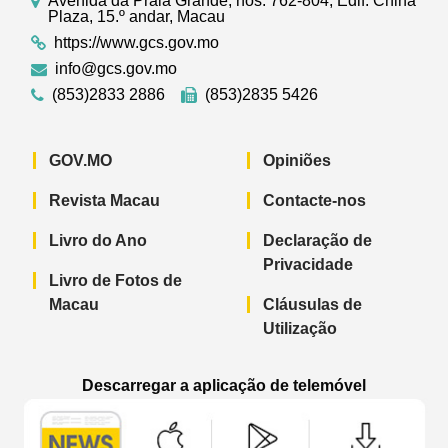
Avenida da Praia Grande, nos. 762-804, Edif. China
Plaza, 15.º andar, Macau
https://www.gcs.gov.mo
info@gcs.gov.mo
(853)2833 2886
(853)2835 5426
GOV.MO
Opiniões
Revista Macau
Contacte-nos
Livro do Ano
Declaração de
Privacidade
Livro de Fotos de
Macau
Cláusulas de
Utilização
Descarregar a aplicação de telemóvel
Aplicação de telemóvel “Notícias do G
Aplicação de telemóvel “
Aplicação 