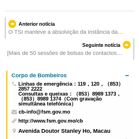
Anterior notícia
O TSI manteve a absolvição da instância da
RAEM, em duas acções para efectivação da
Seguinte notícia
responsabilidade civil extracontratual intentadas
[Mais de 50 sessões de bolsas de contactos
pelas concessionárias
promovidas] A delegação de Macau e Hengqin
deslocou-se, pela primeira vez, aos Países
Corpo de Bombeiros
Africanos de Língua Oficial Portuguesa, para
Linhas de emergência：119，120，（853）
realizar a captação conjunta de investimentos
2857 2222
Consultas e queixas：（853）8989 1373，
（853）8989 1374（Com gravação
simultânea telefónica）
cb-info@fsm.gov.mo
http://www.fsm.gov.mo/cb
Avenida Doutor Stanley Ho, Macau