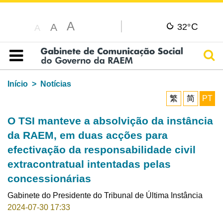
A
C
A
32°
A
Pesq
Índice
Início
Notícias
繁
简
PT
O TSI manteve a absolvição da instância
da RAEM, em duas acções para
efectivação da responsabilidade civil
extracontratual intentadas pelas
concessionárias
Gabinete do Presidente do Tribunal de Última Instância
2024-07-30 17:33