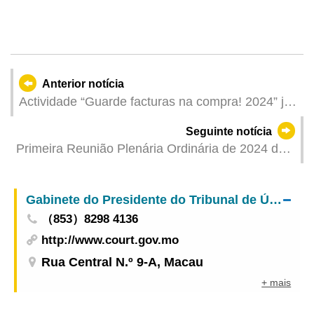
Anterior notícia
Actividade “Guarde facturas na compra! 2024” já
registou mais de 10 mil participações nos seis
Seguinte notícia
meses de realização
Primeira Reunião Plenária Ordinária de 2024 da
Comissão Consultiva para as Substâncias
Perigosas
Gabinete do Presidente do Tribunal de Última Instância
（853）8298 4136
http://www.court.gov.mo
Rua Central N.º 9-A, Macau
+ mais