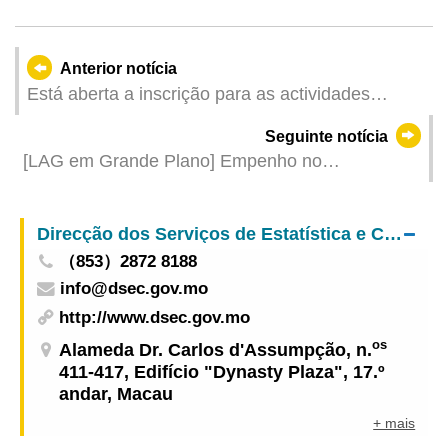
Anterior notícia
Está aberta a inscrição para as actividades
ecológicas de Agosto da DSPA
Seguinte notícia
[LAG em Grande Plano] Empenho no
alargamento das fontes de visitantes
internacionais e no desenvolvimento das
Direcção dos Serviços de Estatística e Censos
vantagens singulares de Macau como um centro
（853）2872 8188
mundial de turismo e lazer
info@dsec.gov.mo
http://www.dsec.gov.mo
os
Alameda Dr. Carlos d'Assumpção, n.
411-417, Edifício "Dynasty Plaza", 17.º
andar, Macau
+ mais