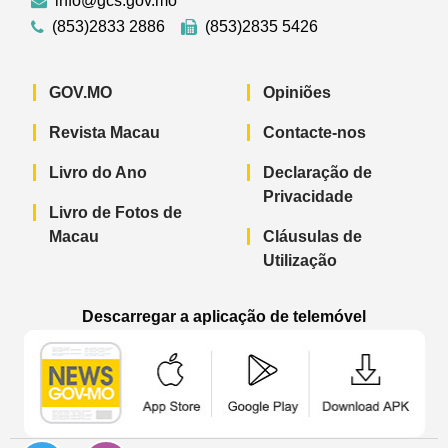
info@gcs.gov.mo
(853)2833 2886
(853)2835 5426
GOV.MO
Opiniões
Revista Macau
Contacte-nos
Livro do Ano
Declaração de
Privacidade
Livro de Fotos de
Macau
Cláusulas de
Utilização
Descarregar a aplicação de telemóvel
Aplicação de telemóvel “Notícias do G
Aplicação de telemóvel “
Aplicação 