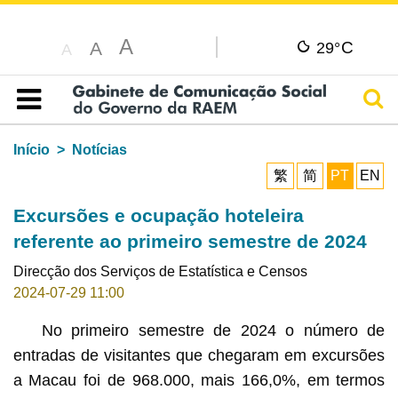
A
C
A
29°
A
Pesq
Índice
Início
Notícias
繁
简
PT
EN
Excursões e ocupação hoteleira
referente ao primeiro semestre de 2024
Direcção dos Serviços de Estatística e Censos
2024-07-29 11:00
No primeiro semestre de 2024 o número de
entradas de visitantes que chegaram em excursões
a Macau foi de 968.000, mais 166,0%, em termos