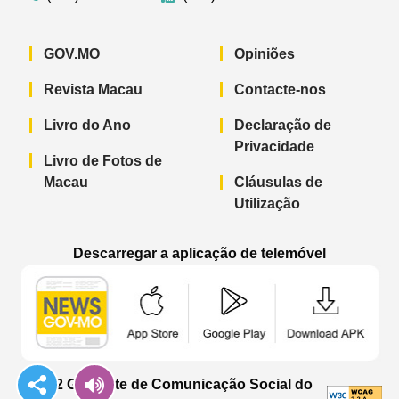
GOV.MO
Opiniões
Revista Macau
Contacte-nos
Livro do Ano
Declaração de
Privacidade
Livro de Fotos de
Macau
Cláusulas de
Utilização
Descarregar a aplicação de telemóvel
Aplicação de telemóvel “Notícias do G
Aplicação de telemóvel “
Aplicação 
© 2022 Gabinete de Comunicação Social do