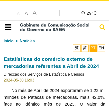
A
C
A
29°
A
Pesq
Índice
Início
Notícias
繁
简
PT
EN
Estatísticas do comércio externo de
mercadorias referentes a Abril de 2024
Direcção dos Serviços de Estatística e Censos
2024-05-30 16:03
No mês de Abril de 2024 exportaram-se 1,22 mil
milhões de Patacas de mercadorias, mais 42,0%,
face ao idêntico mês de 2023. O valor da