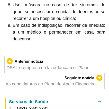
Usar máscara no caso de ter sintomas de
gripe, se necessitar de cuidar de doentes ou se
recorrer a um hospital ou clínica;
Em caso de indisposição, recorrer de imediato
a um médico e permanecer em casa para
descanso.
Anterior notícia
DSAL e empresa de lazer lançam o “Plano
Específico de Emprego + Formação” Inscrições
Seguinte notícia
abertas a partir de 21 de Maio
As candidaturas ao Plano de Apoio Financeiro
Amor por Macau e Hengqin, da Fundação
Macau, são aceites a partir de 20 de Maio
Serviços de Saúde
（853）2831 3731