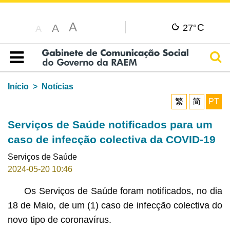
A
C
A
27°
A
Pesq
Índice
Início
Notícias
繁
简
PT
Serviços de Saúde notificados para um
caso de infecção colectiva da COVID-19
Serviços de Saúde
2024-05-20 10:46
Os Serviços de Saúde foram notificados, no dia
18 de Maio, de um (1) caso de infecção colectiva do
novo tipo de coronavírus.