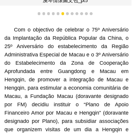
澳琴情懷圖文包_pt5
1
2
3
4
5
6
7
8
9
10
11
12
Com o objectivo de celebrar o 75º Aniversário
da Implantação da República Popular da China, o
25º Aniversário do estabelecimento da Região
Administrativa Especial de Macau e o 3º Aniversário
do Estabelecimento da Zona de Cooperação
Aprofundada entre Guangdong e Macau em
Hengqin, de promover a integração de Macau e
Hengqin, para estimular a economia comunitária de
Macau, a Fundação Macau (doravante designado
por FM) decidiu instituir o “Plano de Apoio
Financeiro Amor por Macau e Hengqin” (doravante
designado por Plano), para subsidiar associações
que organizem visitas de um dia a Hengqin e