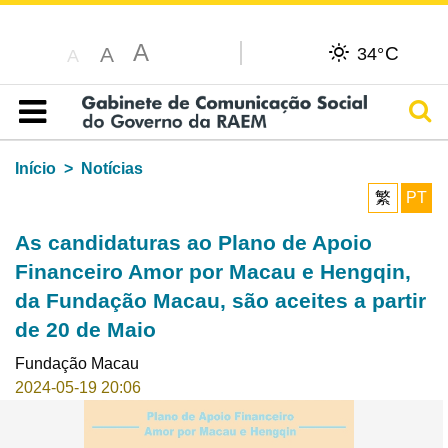
A
C
A
34°
A
Pesq
Índice
Início
Notícias
繁
PT
As candidaturas ao Plano de Apoio
Financeiro Amor por Macau e Hengqin,
da Fundação Macau, são aceites a partir
de 20 de Maio
Fundação Macau
2024-05-19 20:06