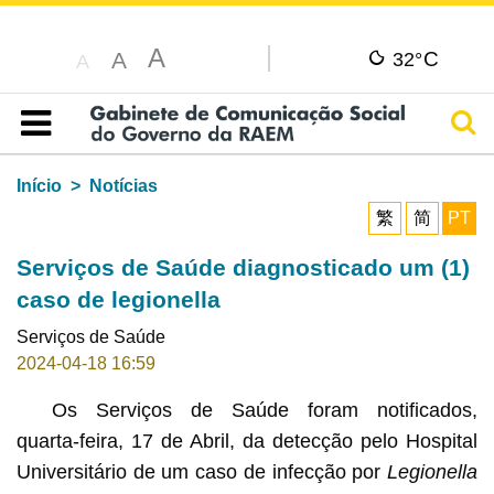
A
C
A
32°
A
Pesq
Índice
Início
Notícias
繁
简
PT
Serviços de Saúde diagnosticado um (1)
caso de legionella
Serviços de Saúde
2024-04-18 16:59
Os Serviços de Saúde foram notificados,
quarta-feira, 17 de Abril, da detecção pelo Hospital
Universitário de um caso de infecção por
Legionella