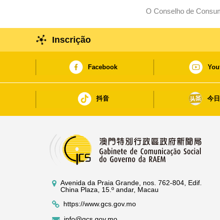
O Conselho de Consumi
Inscrição
Facebook
You
抖音
今
Avenida da Praia Grande, nos. 762-804, Edif.
China Plaza, 15.º andar, Macau
https://www.gcs.gov.mo
info@gcs.gov.mo