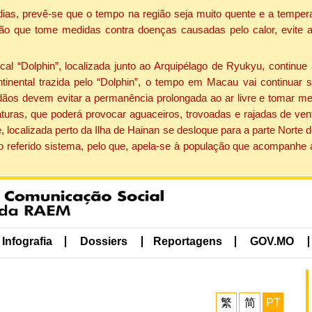
dias, prevê-se que o tempo na região seja muito quente e a tempe
ão que tome medidas contra doenças causadas pelo calor, evite ac
 “Dolphin”, localizada junto ao Arquipélago de Ryukyu, continue 
ntinental trazida pelo “Dolphin”, o tempo em Macau vai continuar
dãos devem evitar a permanência prolongada ao ar livre e tomar m
ras, que poderá provocar aguaceiros, trovoadas e rajadas de vento 
, localizada perto da Ilha de Hainan se desloque para a parte Norte
o referido sistema, pelo que, apela-se à população que acompanhe
Infografia
Dossiers
Reportagens
GOV.MO
繁
简
PT