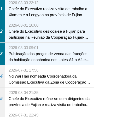
2026-08-03 23:12
1
Chefe do Executivo realiza visita de trabalho a
Xiamen e a Longyan na província de Fujian
2026-08-01 16:00
2
Chefe do Executivo desloca-se a Fujian para
participar na Reunião da Cooperação Fujian-
Macau
2026-08-03 09:01
3
Publicação dos preços de venda das fracções
da habitação económica nos Lotes A1 a A4 e
A12 da Zona A dos Novos Aterros
2026-07-31 17:56
4
Ng Wai Han nomeada Coordenadora da
Comissão Executiva da Zona de Cooperação
Aprofundada entre Guangdong e Macau em
2026-08-04 21:35
Hengqin
5
Chefe do Executivo reúne-se com dirigentes da
província de Fujian e realiza visita de trabalho
em Fuzhou
2026-07-31 22:49