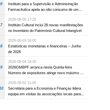
6
Instituto para a Supervisão e Administração
Farmacêutica apela ao não consumo de um
produto com substâncias medicamentosas
2026-08-05 17:25
ocidentais
7
Instituto Cultural inclui 28 novas manifestações
no Inventário do Património Cultural Intangível
2026-08-03 16:00
8
Estatísticas monetárias e financeiras – Junho
de 2026
2026-08-04 18:35
9
2026GMBPF arranca nesta Quinta-feira
Número de expositores atinge novo máximo em
18 anos
2026-08-02 11:04
10
Secretária para a Economia e Finanças lidera
equipa em visitas às associações locais para
consolidar consensos e promover os trabalhos
nas áreas económica e social