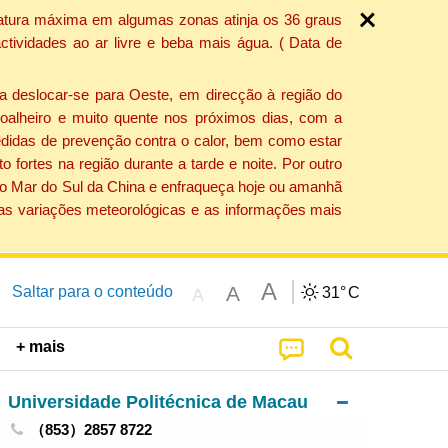
ratura máxima em algumas zonas atinja os 36 graus
tividades ao ar livre e beba mais água. ( Data de
a deslocar-se para Oeste, em direcção à região do
 soalheiro e muito quente nos próximos dias, com a
edidas de prevenção contra o calor, bem como estar
fortes na região durante a tarde e noite. Por outro
 do Mar do Sul da China e enfraqueça hoje ou amanhã
 as variações meteorológicas e as informações mais
A
A
Saltar para o conteúdo
31°
C
A
+ mais
Universidade Politécnica de Macau
（853）2857 8722