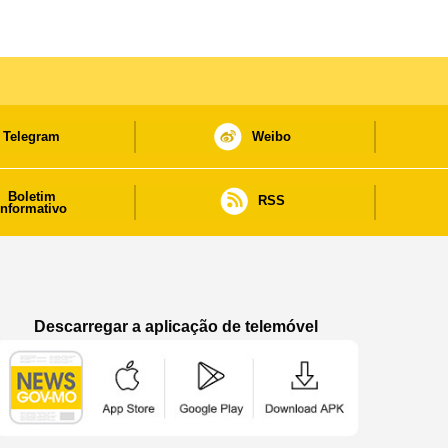
Telegram
Weibo
Boletim
RSS
informativo
Descarregar a aplicação de telemóvel
Aplicação de telemóvel “Notícias do Governo
Aplicação de telemóvel “Notícia
Aplicação de telem