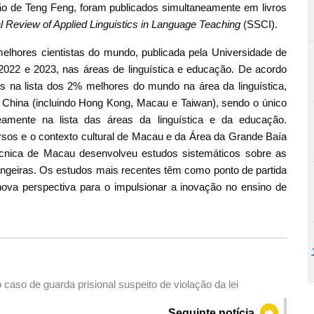
ão de Teng Feng, foram publicados simultaneamente em livros
al Review of Applied Linguistics in Language Teaching
(SSCI).
melhores cientistas do mundo, publicada pela Universidade de
022 e 2023, nas áreas de linguística e educação. De acordo
s na lista dos 2% melhores do mundo na área da linguística,
da China (incluindo Hong Kong, Macau e Taiwan), sendo o único
mente na lista das áreas da linguística e da educação.
ersos e o contexto cultural de Macau e da Área da Grande Baía
cnica de Macau desenvolveu estudos sistemáticos sobre as
rangeiras. Os estudos mais recentes têm como ponto de partida
va perspectiva para o impulsionar a inovação no ensino de
aso de guarda prisional suspeito de violação da lei
Seguinte notícia