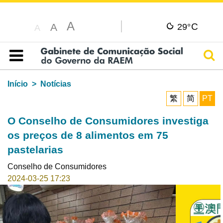
A
C
A
29°
A
Pesq
Índice
Início
Notícias
繁
简
PT
O Conselho de Consumidores investiga
os preços de 8 alimentos em 75
pastelarias
Conselho de Consumidores
2024-03-25 17:23