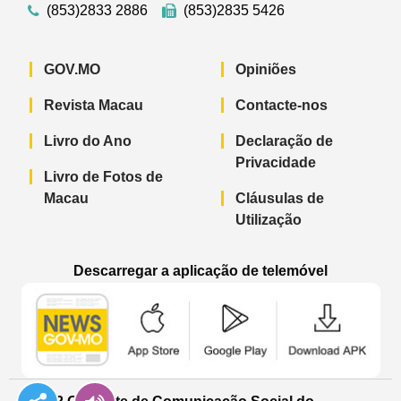
(853)2833 2886
(853)2835 5426
GOV.MO
Opiniões
Revista Macau
Contacte-nos
Livro do Ano
Declaração de
Privacidade
Livro de Fotos de
Macau
Cláusulas de
Utilização
Descarregar a aplicação de telemóvel
Aplicação de telemóvel “Notícias do G
Aplicação de telemóvel “
Aplicação 