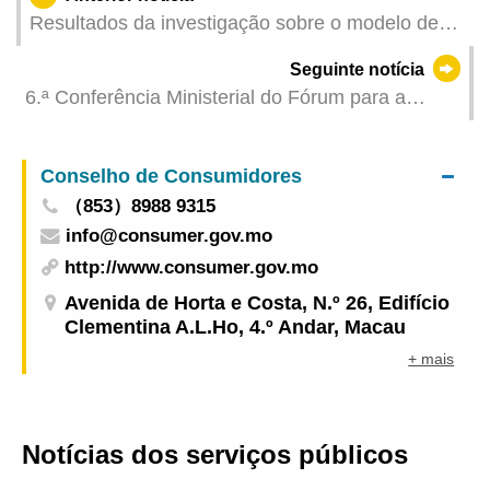
Resultados da investigação sobre o modelo de
pensamento de crescimento desenvolvida pelos
Seguinte notícia
académicos da UPM promovem a inovação no
6.ª Conferência Ministerial do Fórum para a
ensino de línguas estrangeiras
Cooperação Económica e Comercial entre a
China e os Países de Língua Portuguesa
Conselho de Consumidores
(Macau) realizada em Macau em Abril
（853）8988 9315
info@consumer.gov.mo
http://www.consumer.gov.mo
Avenida de Horta e Costa, N.º 26, Edifício
Clementina A.L.Ho, 4.º Andar, Macau
+ mais
Notícias dos serviços públicos