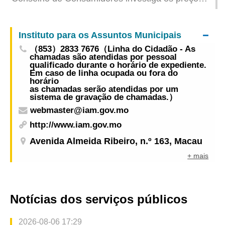
junto de 40 representantes da indústria de big
da carne de porco refrigerada e congelada
health da medicina tradicional chinesa do Interior
da China
Instituto para os Assuntos Municipais
（853）2833 7676（Linha do Cidadão - As
chamadas são atendidas por pessoal
qualificado durante o horário de expediente.
Em caso de linha ocupada ou fora do
horário
as chamadas serão atendidas por um
sistema de gravação de chamadas.）
webmaster@iam.gov.mo
http://www.iam.gov.mo
Avenida Almeida Ribeiro, n.º 163, Macau
+ mais
Notícias dos serviços públicos
2026-08-06 17:29