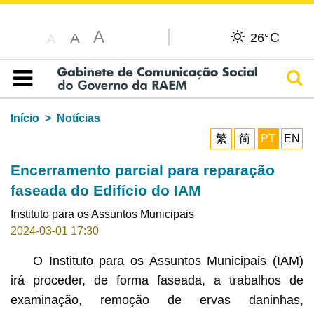
A
C
A
26°
A
Pesq
Índice
Início
Notícias
繁
简
PT
EN
Encerramento parcial para reparação
faseada do Edifício do IAM
Instituto para os Assuntos Municipais
2024-03-01 17:30
O Instituto para os Assuntos Municipais (IAM)
irá proceder, de forma faseada, a trabalhos de
examinação, remoção de ervas daninhas,