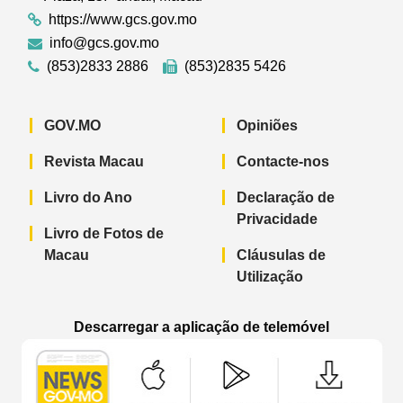
https://www.gcs.gov.mo
info@gcs.gov.mo
(853)2833 2886
(853)2835 5426
GOV.MO
Opiniões
Revista Macau
Contacte-nos
Livro do Ano
Declaração de
Privacidade
Livro de Fotos de
Macau
Cláusulas de
Utilização
Descarregar a aplicação de telemóvel
Aplicação de telemóvel “Notícias do G
Aplicação de telemóvel “
Aplicação 