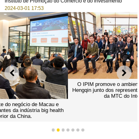
Instituto de Promoção do Comércio e do Investimento
2024-03-01 17:53
ANTERIOR
SEGU
O IPIM promove o ambiente do negócio de Macau e
Hengqin junto dos representantes da indústria big health
da MTC do Interior da China.
1
2
3
4
5
6
7