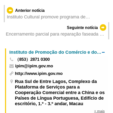
Anterior notícia
Instituto Cultural promove programa de
Concertos “Noites de Fado” no Teatro Dom Pedro
Seguinte notícia
V durante os fins-de-semana de Março para
Encerramento parcial para reparação faseada do
enriquecer a experiência cultural e turística
Edifício do IAM
Instituto de Promoção do Comércio e do Investimento
（853）2871 0300
ipim@ipim.gov.mo
http://www.ipim.gov.mo
Rua Sul de Entre Lagos, Complexo da
Plataforma de Serviços para a
Cooperação Comercial entre a China e os
Países de Língua Portuguesa, Edifício de
escritório, 1.º - 3.º andar, Macau
+ mais