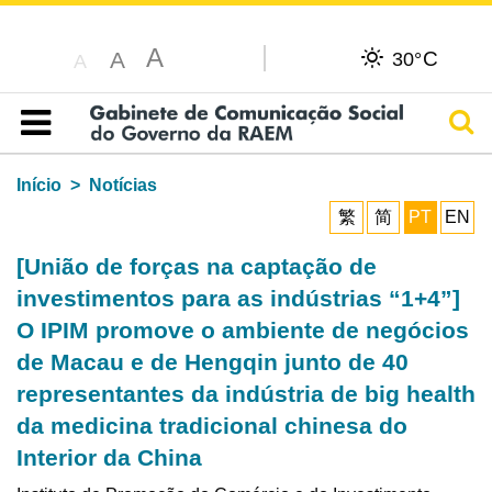
A
C
A
30°
A
Pesq
Índice
Início
Notícias
繁
简
PT
EN
[União de forças na captação de
investimentos para as indústrias “1+4”]
O IPIM promove o ambiente de negócios
de Macau e de Hengqin junto de 40
representantes da indústria de big health
da medicina tradicional chinesa do
Interior da China