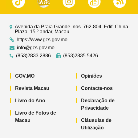
Avenida da Praia Grande, nos. 762-804, Edif. China
Plaza, 15.º andar, Macau
https://www.gcs.gov.mo
info@gcs.gov.mo
(853)2833 2886
(853)2835 5426
GOV.MO
Opiniões
Revista Macau
Contacte-nos
Livro do Ano
Declaração de
Privacidade
Livro de Fotos de
Macau
Cláusulas de
Utilização