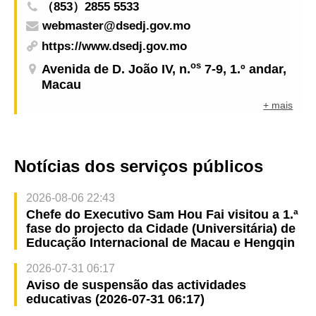
（853）2855 5533
webmaster@dsedj.gov.mo
https://www.dsedj.gov.mo
os
Avenida de D. João IV, n.
7-9, 1.º andar,
Macau
+ mais
Notícias dos serviços públicos
2026-08-06 22:43
Chefe do Executivo Sam Hou Fai visitou a 1.ª
fase do projecto da Cidade (Universitária) de
Educação Internacional de Macau e Hengqin
2026-07-31 06:17
Aviso de suspensão das actividades
educativas (2026-07-31 06:17)