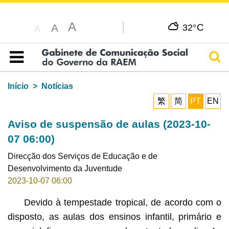
A
C
A
32°
A
Pesq
Índice
Início
Notícias
繁
简
PT
EN
Aviso de suspensão de aulas (2023-10-
07 06:00)
Direcção dos Serviços de Educação e de
Desenvolvimento da Juventude
2023-10-07 06:00
Devido à tempestade tropical, de acordo com o
disposto, as aulas dos ensinos infantil, primário e