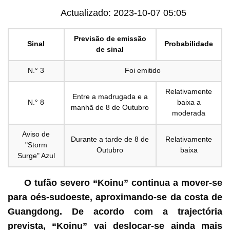
Actualizado: 2023-10-07 05:05
Previsão de emissão
Sinal
Probabilidade
de sinal
N.° 3
Foi emitido
Relativamente
Entre a madrugada e a
N.° 8
baixa a
manhã de 8 de Outubro
moderada
Aviso de
Durante a tarde de 8 de
Relativamente
"Storm
Outubro
baixa
Surge" Azul
O tufão severo “Koinu” continua a mover-se
para oés-sudoeste, aproximando-se da costa de
Guangdong. De acordo com a trajectória
prevista, “Koinu” vai deslocar-se ainda mais