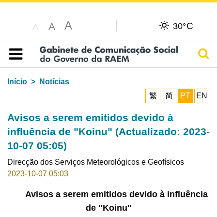
A
C
A
30°
A
Pesq
Índice
Início
Notícias
繁
简
PT
EN
Avisos a serem emitidos devido à
influência de "Koinu" (Actualizado: 2023-
10-07 05:05)
Direcção dos Serviços Meteorológicos e Geofísicos
2023-10-07 05:03
Avisos a serem emitidos devido à influência
de "Koinu"