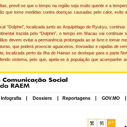
dias, prevê-se que o tempo na região seja muito quente e a tempe
ão que tome medidas contra doenças causadas pelo calor, evite ac
 “Dolphin”, localizada junto ao Arquipélago de Ryukyu, continue 
ntinental trazida pelo “Dolphin”, o tempo em Macau vai continuar
dãos devem evitar a permanência prolongada ao ar livre e tomar m
ras, que poderá provocar aguaceiros, trovoadas e rajadas de vento 
e, localizada perto da Ilha de Hainan se desloque para a parte No
ferido sistema, pelo que, apela-se à população que acompanhe a
Infografia
Dossiers
Reportagens
GOV.MO
繁
简
PT