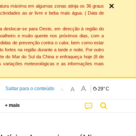
ratura máxima em algumas zonas atinja os 36 graus
tividades ao ar livre e beba mais água. ( Data de
a deslocar-se para Oeste, em direcção à região do
 soalheiro e muito quente nos próximos dias, com a
edidas de prevenção contra o calor, bem como estar
fortes na região durante a tarde e noite. Por outro
rte do Mar do Sul da China e enfraqueça hoje (8 de
s variações meteorológicas e as informações mais
A
A
Saltar para o conteúdo
29°
C
A
+ mais