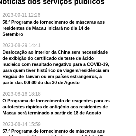
Notícias dos serviços públicos
2023-09-11 12:26
58.º Programa de fornecimento de máscaras aos
residentes de Macau iniciará no dia 14 de
Setembro
2023-08-29 14:41
Deslocação ao Interior da China sem necessidade
de exibição do certificado de teste de ácido
nucleico com resultado negativo para a COVID-19,
para quem tiver histórico de viagem/residência em
Região de Taiwan ou em países estrangeiros, a
partir das 00h00 do dia 30 de Agosto
2023-08-16 18:18
O Programa de fornecimento de reagentes para os
autotestes rápidos de antigénio aos residentes de
Macau será terminado a partir de 18 de Agosto
2023-08-14 15:59
57.º Programa de fornecimento de máscaras aos