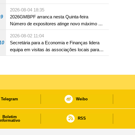
2026-08-04 18:35
9
2026GMBPF arranca nesta Quinta-feira
Número de expositores atinge novo máximo em
18 anos
2026-08-02 11:04
10
Secretária para a Economia e Finanças lidera
equipa em visitas às associações locais para
consolidar consensos e promover os trabalhos
nas áreas económica e social
Telegram
Weibo
Boletim
RSS
informativo