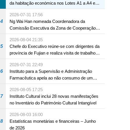
da habitação económica nos Lotes A1 a A4 e
A12 da Zona A dos Novos Aterros
2026-07-31 17:56
4
Ng Wai Han nomeada Coordenadora da
Comissão Executiva da Zona de Cooperação
Aprofundada entre Guangdong e Macau em
2026-08-04 21:35
Hengqin
5
Chefe do Executivo reúne-se com dirigentes da
província de Fujian e realiza visita de trabalho
em Fuzhou
2026-07-31 22:49
6
Instituto para a Supervisão e Administração
Farmacêutica apela ao não consumo de um
produto com substâncias medicamentosas
2026-08-05 17:25
ocidentais
7
Instituto Cultural inclui 28 novas manifestações
no Inventário do Património Cultural Intangível
2026-08-03 16:00
8
Estatísticas monetárias e financeiras – Junho
de 2026