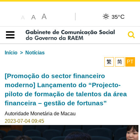
A
C
A
35°
A
Pesq
Índice
Início
Notícias
繁
简
PT
[Promoção do sector financeiro
moderno] Lançamento do “Projecto-
piloto de formação de talentos da área
financeira – gestão de fortunas”
Autoridade Monetária de Macau
2023-07-04 09:45