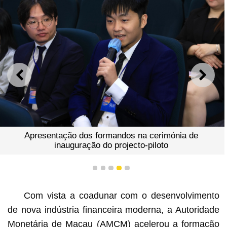
ANTERIOR
SEGU
Apresentação dos formandos na cerimónia de
inauguração do projecto-piloto
1
2
3
4
5
Com vista a coadunar com o desenvolvimento
de nova indústria financeira moderna, a Autoridade
Monetária de Macau (AMCM) acelerou a formação