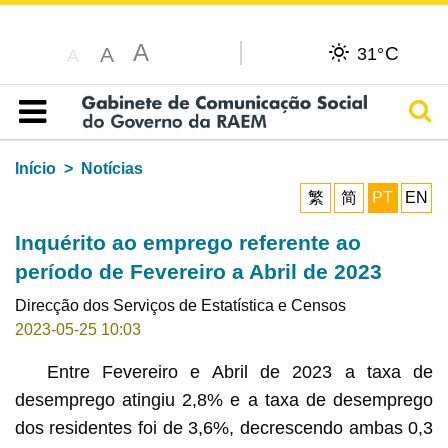
A
C
A
31°
A
Pesq
Índice
Início
Notícias
繁
简
PT
EN
Inquérito ao emprego referente ao
período de Fevereiro a Abril de 2023
Direcção dos Serviços de Estatística e Censos
2023-05-25 10:03
Entre Fevereiro e Abril de 2023 a taxa de
desemprego atingiu 2,8% e a taxa de desemprego
dos residentes foi de 3,6%, decrescendo ambas 0,3