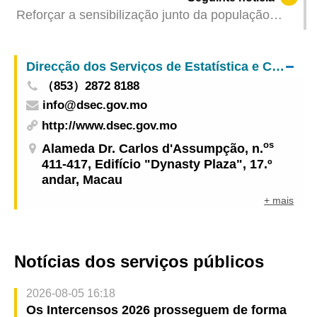
Reforçar a sensibilização junto da população
sobre a prevenção da propagação dos mosquitos
com jogos online e prémios
Direcção dos Serviços de Estatística e Censos
（853）2872 8188
info@dsec.gov.mo
http://www.dsec.gov.mo
os
Alameda Dr. Carlos d'Assumpção, n.
411-417, Edifício "Dynasty Plaza", 17.º
andar, Macau
+ mais
Notícias dos serviços públicos
2026-08-05 16:18
Os Intercensos 2026 prosseguem de forma