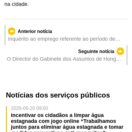
na cidade.
Anterior notícia
Inquérito ao emprego referente ao período de
Fevereiro a Abril de 2023
Seguinte notícia
O Director do Gabinete dos Assuntos de Hong
Kong e Macau junto do Conselho de Estado, Xia
Baolong realizou uma visita de inspecção ao
Tribunal de Última Instância
Notícias dos serviços públicos
2026-06-20 09:00
Incentivar os cidadãos a limpar água
estagnada com jogo online “Trabalhamos
juntos para eliminar água estagnada e tomar