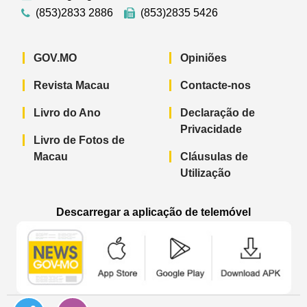
(853)2833 2886
(853)2835 5426
GOV.MO
Opiniões
Revista Macau
Contacte-nos
Livro do Ano
Declaração de
Privacidade
Livro de Fotos de
Macau
Cláusulas de
Utilização
Descarregar a aplicação de telemóvel
Aplicação de telemóvel “Notícias do G
Aplicação de telemóvel “
Aplicação 