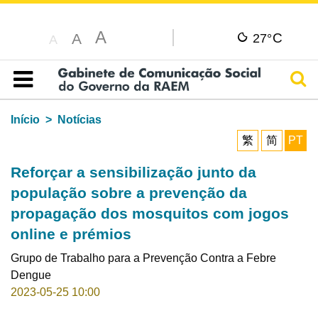
A
C
A
27°
A
Pesq
Índice
Início
Notícias
繁
简
PT
Reforçar a sensibilização junto da
população sobre a prevenção da
propagação dos mosquitos com jogos
online e prémios
Grupo de Trabalho para a Prevenção Contra a Febre
Dengue
2023-05-25 10:00