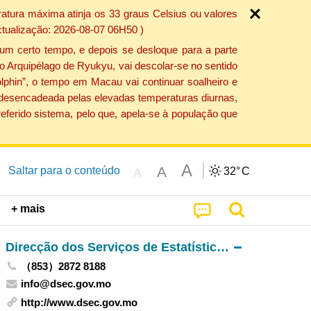
atura máxima atinja os 33 graus Celsius ou valores
ctualização: 2026-08-07 06H50 )
um certo tempo, e depois se desloque para a parte
do Arquipélago de Ryukyu, vai descolar-se no sentido
lphin”, o tempo em Macau vai continuar soalheiro e
o desencadeada pelas elevadas temperaturas diurnas,
eferido sistema, pelo que, apela-se à população que
A
A
Saltar para o conteúdo
32°
C
A
+ mais
Direcção dos Serviços de Estatística e Censos
（853）2872 8188
info@dsec.gov.mo
http://www.dsec.gov.mo