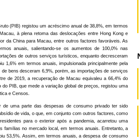
 Bruto (PIB) registou um acréscimo anual de 38,8%, em termos
em Macau, à plena retoma das deslocações entre Hong Kong e
r da China para Macau, entre outros factores favoráveis. As
rmos anuais, salientando-se os aumentos de 100,0% nas
rtações de outros serviços turísticos, enquanto decresceram
iu 1,6% em termos anuais, impulsionada principalmente pela
s de bens desceram 6,9%, porém, as importações de serviços
stre de 2019, a recuperação de Macau equivaleu a 66,4% do
o do PIB, que mede a variação global de preços, registou uma
ística e Censos.
r de uma parte das despesas de consumo privado ter sido
ubsídio de vida, o que, em conjunto com outros factores, como
esidentes para o exterior após a pandemia, acarretou uma
 famílias no mercado local, em termos anuais. Entretanto, a
subiu 53,5%. Assim, em termos anuais, a despesa de consumo