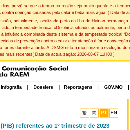
dias, prevê-se que o tempo na região seja muito quente e a temper
 contra doenças causadas pelo calor e beba mais água. ( Data de a
ão, actualmente, localizada perto da Ilha de Hainan permaneça 
lado, a tempestade tropical «Dolphin», situado, actualmente, perto 
à influência combinada deste sistema e da tempestade tropical “Do
edidas de prevenção contra o calor e ter atenção à forte convecçã
o fortes durante a tarde. A DSMG está a monitorizar a evolução do r
s mais recentes( Data de actualização: 2026-08-07 11H00 )
Infografia
Dossiers
Reportagens
GOV.MO
繁
简
PT
EN
(PIB) referentes ao 1º trimestre de 2023