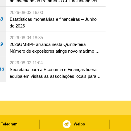
no Inventário do Património Cultural Intangível
2026-08-03 16:00
8
Estatísticas monetárias e financeiras – Junho
de 2026
2026-08-04 18:35
9
2026GMBPF arranca nesta Quinta-feira
Número de expositores atinge novo máximo em
18 anos
2026-08-02 11:04
10
Secretária para a Economia e Finanças lidera
equipa em visitas às associações locais para
consolidar consensos e promover os trabalhos
nas áreas económica e social
Telegram
Weibo