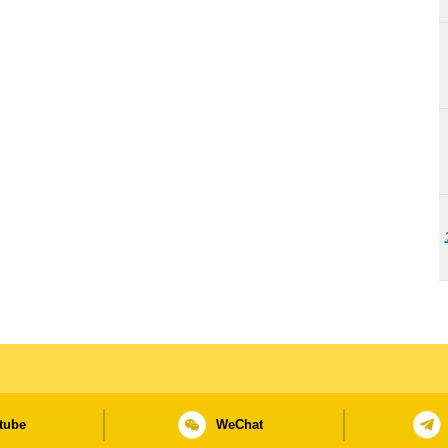
tube
WeChat