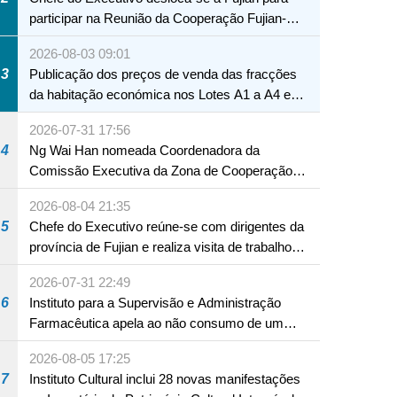
participar na Reunião da Cooperação Fujian-
Macau
2026-08-03 09:01
3
Publicação dos preços de venda das fracções
da habitação económica nos Lotes A1 a A4 e
A12 da Zona A dos Novos Aterros
2026-07-31 17:56
4
Ng Wai Han nomeada Coordenadora da
Comissão Executiva da Zona de Cooperação
Aprofundada entre Guangdong e Macau em
2026-08-04 21:35
Hengqin
5
Chefe do Executivo reúne-se com dirigentes da
província de Fujian e realiza visita de trabalho
em Fuzhou
2026-07-31 22:49
6
Instituto para a Supervisão e Administração
Farmacêutica apela ao não consumo de um
produto com substâncias medicamentosas
2026-08-05 17:25
ocidentais
7
Instituto Cultural inclui 28 novas manifestações