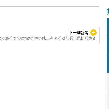
下一则新闻
积水 郊游勿忘蚊怕水” 举办线上有奖游戏加强市民防蚊意识