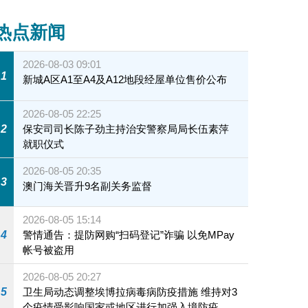
热点新闻
2026-08-03 09:01
1
新城A区A1至A4及A12地段经屋单位售价公布
2026-08-05 22:25
2
保安司司长陈子劲主持治安警察局局长伍素萍
就职仪式
2026-08-05 20:35
3
澳门海关晋升9名副关务监督
2026-08-05 15:14
4
警情通告：提防网购“扫码登记”诈骗 以免MPay
帐号被盗用
2026-08-05 20:27
5
卫生局动态调整埃博拉病毒病防疫措施 维持对3
个疫情受影响国家或地区进行加强入境防疫措