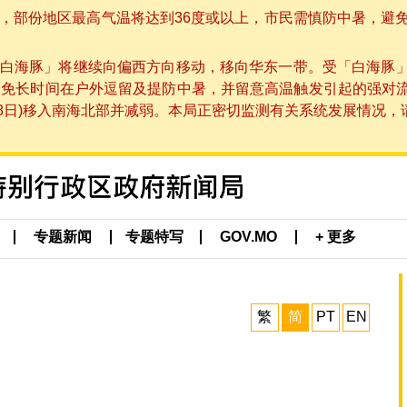
部份地区最高气温将达到36度或以上，市民需慎防中暑，避免在烈
白海豚」将继续向偏西方向移动，移向华东一带。受「白海豚
避免长时间在户外逗留及提防中暑，并留意高温触发引起的强对
8日)移入南海北部并减弱。本局正密切监测有关系统发展情况，请市
专题新闻
专题特写
GOV.MO
+ 更多
繁
简
PT
EN