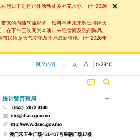
日下进行户外活动及多补充水分。 (于 2026
」带来的内陆气流影响，预料本澳未来数日持续天
流，在下午至晚间为本澳带来强雷雨及强烈阵风。
民留意天气变化及本局最新资讯。(于 2026年
A
A
跳至内容
29°
C
A
统计暨普查局
（853）2872 8188
info@dsec.gov.mo
http://www.dsec.gov.mo
澳门宋玉生广场411-417号皇朝广场17楼