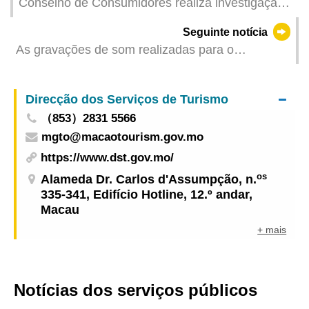
Conselho de Consumidores realiza investigação
específica sobre os preços dos frangos
Seguinte notícia
refrigerados e ovos pré-embalados
As gravações de som realizadas para o
impedimento de acto ilícito não são prova
proibida, por serem salvaguardadas pela legítima
Direcção dos Serviços de Turismo
defesa
（853）2831 5566
mgto@macaotourism.gov.mo
https://www.dst.gov.mo/
os
Alameda Dr. Carlos d'Assumpção, n.
335-341, Edifício Hotline, 12.º andar,
Macau
+ mais
Notícias dos serviços públicos