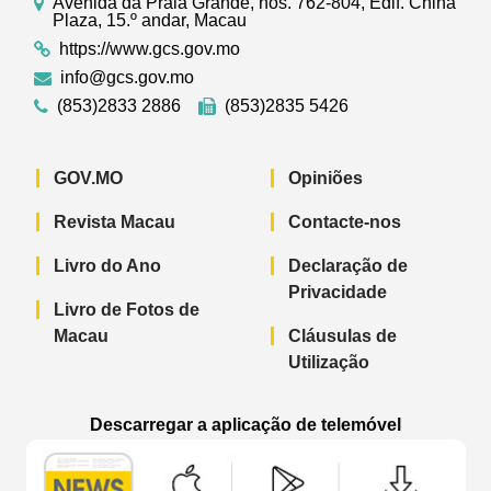
Avenida da Praia Grande, nos. 762-804, Edif. China
Plaza, 15.º andar, Macau
https://www.gcs.gov.mo
info@gcs.gov.mo
(853)2833 2886
(853)2835 5426
GOV.MO
Opiniões
Revista Macau
Contacte-nos
Livro do Ano
Declaração de
Privacidade
Livro de Fotos de
Macau
Cláusulas de
Utilização
Descarregar a aplicação de telemóvel
Aplicação de telemóvel “Notícias do G
Aplicação de telemóvel “
Aplicação 