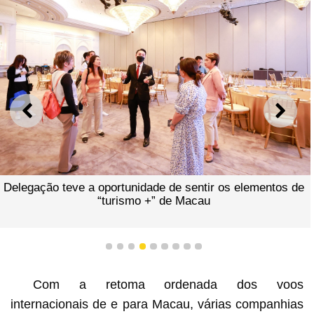
ANTERIOR
SEGU
Delegação teve a oportunidade de sentir os elementos de
“turismo +” de Macau
1
2
3
4
5
6
7
8
9
Com a retoma ordenada dos voos
internacionais de e para Macau, várias companhias