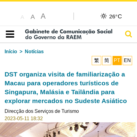
A
C
A
26°
A
Pesq
Índice
Início
Notícias
繁
简
PT
EN
DST organiza visita de familiarização a
Macau para operadores turísticos de
Singapura, Malásia e Tailândia para
explorar mercados no Sudeste Asiático
Direcção dos Serviços de Turismo
2023-05-11 18:32