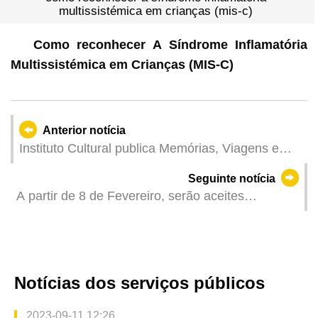
multissistémica em crianças (mis-c)
Como reconhecer A Síndrome Inflamatória
Multissistémica em Crianças (MIS-C)
Anterior notícia
Instituto Cultural publica Memórias, Viagens e
Viajantes Franceses por Macau (1609-1900) de
Seguinte notícia
Ivo Carneiro de Sousa
A partir de 8 de Fevereiro, serão aceites
candidaturas para as 2109 quotas regulares
destinadas às entidades particulares para
circulação de veículos particulares de Macau
entre Hong Kong e Macau
Notícias dos serviços públicos
2023-09-11 12:26