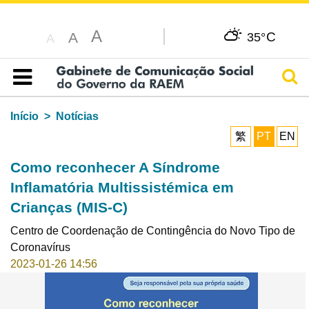
A
C
A
35°
A
Pesq
Índice
Início
Notícias
繁
PT
EN
Como reconhecer A Síndrome
Inflamatória Multissistémica em
Crianças (MIS-C)
Centro de Coordenação de Contingência do Novo Tipo de
Coronavírus
2023-01-26 14:56