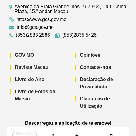
Avenida da Praia Grande, nos. 762-804, Edif. China
Plaza, 15.º andar, Macau
https://www.gcs.gov.mo
info@gcs.gov.mo
(853)2833 2886
(853)2835 5426
GOV.MO
Opiniões
Revista Macau
Contacte-nos
Livro do Ano
Declaração de
Privacidade
Livro de Fotos de
Macau
Cláusulas de
Utilização
Descarregar a aplicação de telemóvel
Aplicação de telemóvel “Notícias do G
Aplicação de telemóvel “
Aplicação 