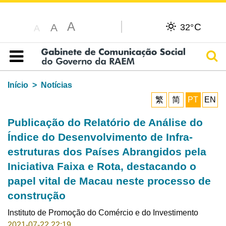
A
C
A
32°
A
Pesq
Índice
Início
Notícias
繁
简
PT
EN
Publicação do Relatório de Análise do
Índice do Desenvolvimento de Infra-
estruturas dos Países Abrangidos pela
Iniciativa Faixa e Rota, destacando o
papel vital de Macau neste processo de
construção
Instituto de Promoção do Comércio e do Investimento
2021-07-22 22:19