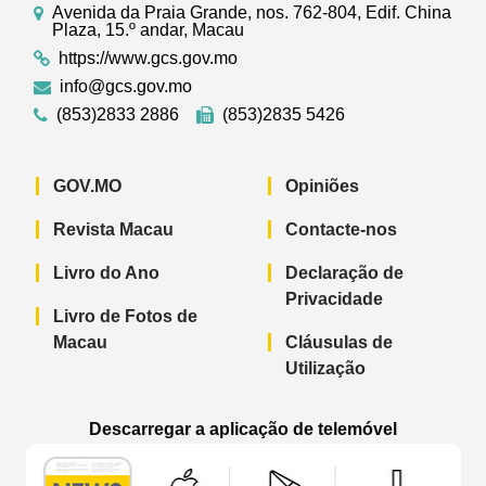
Avenida da Praia Grande, nos. 762-804, Edif. China
Plaza, 15.º andar, Macau
https://www.gcs.gov.mo
info@gcs.gov.mo
(853)2833 2886
(853)2835 5426
GOV.MO
Opiniões
Revista Macau
Contacte-nos
Livro do Ano
Declaração de
Privacidade
Livro de Fotos de
Macau
Cláusulas de
Utilização
Descarregar a aplicação de telemóvel
Aplicação de telemóvel “Notícias do G
Aplicação de telemóvel “
Aplicação 