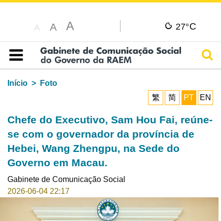
A
C
A
27°
A
Pesq
Índice
Início
Foto
繁
简
PT
EN
Chefe do Executivo, Sam Hou Fai, reúne-
se com o governador da província de
Hebei, Wang Zhengpu, na Sede do
Governo em Macau.
Gabinete de Comunicação Social
2026-06-04 22:17