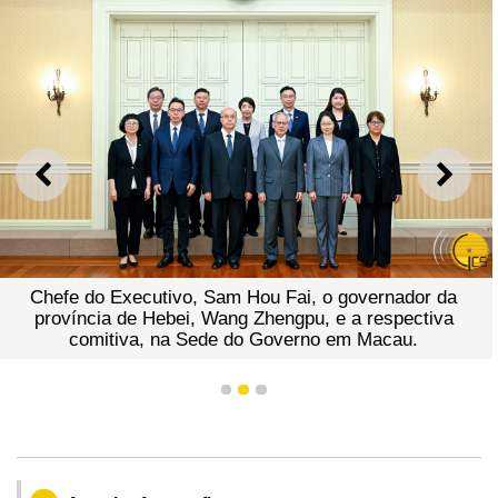
ANTERIOR
SEGU
Chefe do Executivo, Sam Hou Fai, o governador da
província de Hebei, Wang Zhengpu, e a respectiva
comitiva, na Sede do Governo em Macau.
1
2
3