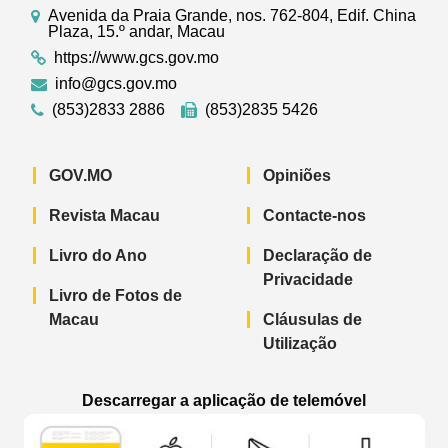
Avenida da Praia Grande, nos. 762-804, Edif. China
Plaza, 15.º andar, Macau
https://www.gcs.gov.mo
info@gcs.gov.mo
(853)2833 2886
(853)2835 5426
GOV.MO
Opiniões
Revista Macau
Contacte-nos
Livro do Ano
Declaração de
Privacidade
Livro de Fotos de
Macau
Cláusulas de
Utilização
Descarregar a aplicação de telemóvel
Aplicação de telemóvel “Notícias do G
Aplicação de telemóvel “
Aplicação 