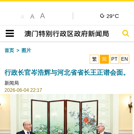
A
C
A
29°
A
搜寻
目录
首页
图片
繁
简
PT
EN
行政长官岑浩辉与河北省省长王正谱会面。
新闻局
2026-06-04 22:17