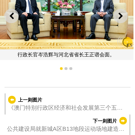
上一则
下一
行政长官岑浩辉与河北省省长王正谱会面。
1
2
3
上一则图片
《澳门特别行政区经济和社会发展第三个五年
规划（2026-2030年）》公开咨询首场公众专场
下一则图片
咨询会。
公共建设局就新城A区B13地段运动场地建造工