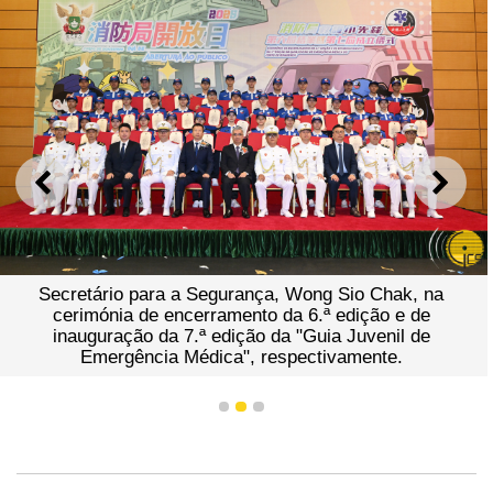
ANTERIOR
SEGU
Secretário para a Segurança, Wong Sio Chak, na
cerimónia de encerramento da 6.ª edição e de
inauguração da 7.ª edição da "Guia Juvenil de
Emergência Médica", respectivamente.
1
2
3