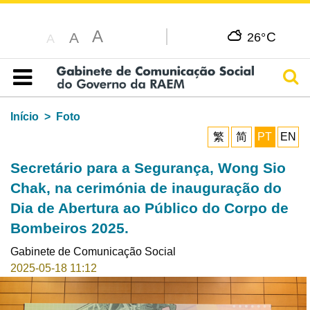
A
C
A
26°
A
Pesq
Índice
Início
Foto
繁
简
PT
EN
Secretário para a Segurança, Wong Sio
Chak, na cerimónia de inauguração do
Dia de Abertura ao Público do Corpo de
Bombeiros 2025.
Gabinete de Comunicação Social
2025-05-18 11:12