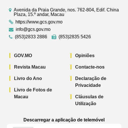
Avenida da Praia Grande, nos. 762-804, Edif. China
Plaza, 15.º andar, Macau
https://www.gcs.gov.mo
info@gcs.gov.mo
(853)2833 2886
(853)2835 5426
GOV.MO
Opiniões
Revista Macau
Contacte-nos
Livro do Ano
Declaração de
Privacidade
Livro de Fotos de
Macau
Cláusulas de
Utilização
Descarregar a aplicação de telemóvel
Aplicação de telemóvel “Notícias do G
Aplicação de telemóvel “
Aplicação 