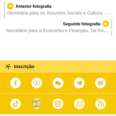
Anterior fotografia
Secretária para os Assuntos Sociais e Cultura, O
Lam, na reunião plenária da Assembleia
Seguinte fotografia
Legislativa para a discussão e votação na
Secretário para a Economia e Finanças, Tai Kin
especialidade da proposta de lei intitulada
Ip, no jantar em celebração do 11º aniversário da
“Alteração à Lei n.º 3/2012 – Quadro geral do
Câmara de Comércio Europeia em Macau.
pessoal docente das escolas particulares do
ensino não superior e à Lei n.º 15/2020 –
Estatuto das escolas particulares do ensino não
Inscrição
superior”.