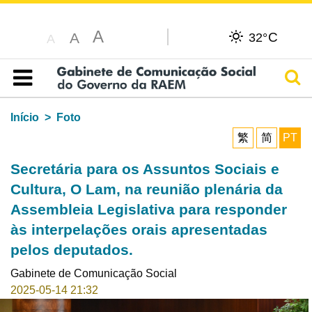
A
C
A
32°
A
Pesq
Índice
Início
Foto
繁
简
PT
Secretária para os Assuntos Sociais e
Cultura, O Lam, na reunião plenária da
Assembleia Legislativa para responder
às interpelações orais apresentadas
pelos deputados.
Gabinete de Comunicação Social
2025-05-14 21:32