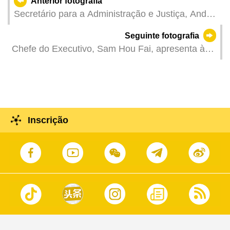
Anterior fotografia
Secretário para a Administração e Justiça, André
Cheong, na reunião plenária da Assembleia
Seguinte fotografia
Legislativa para responder às interpelações orais
Chefe do Executivo, Sam Hou Fai, apresenta à
apresentadas pelos deputados.
comunicação social o balanço da visita do
director do Gabinete de Trabalho de Hong Kong e
Macau do Comité Central do Partido Comunista
da China e director do Gabinete dos Assuntos de
Hong Kong e Macau junto do Conselho de
Inscrição
Estado, Xia Baolong.