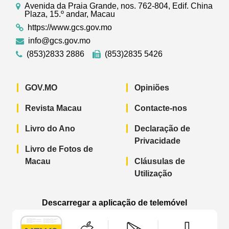
Avenida da Praia Grande, nos. 762-804, Edif. China
Plaza, 15.º andar, Macau
https://www.gcs.gov.mo
info@gcs.gov.mo
(853)2833 2886
(853)2835 5426
GOV.MO
Opiniões
Revista Macau
Contacte-nos
Livro do Ano
Declaração de
Privacidade
Livro de Fotos de
Macau
Cláusulas de
Utilização
Descarregar a aplicação de telemóvel
Aplicação de telemóvel “Notícias do G
Aplicação de telemóvel “
Aplicação 