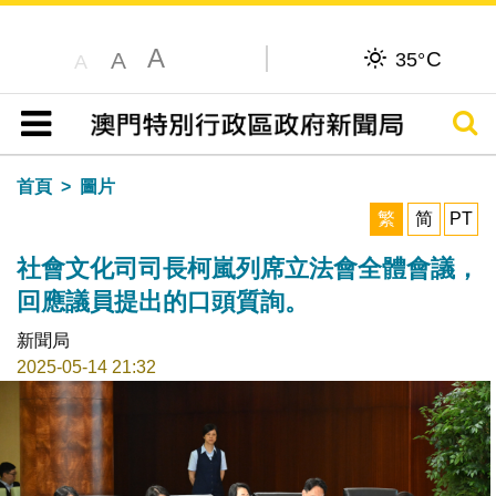
A
C
A
35°
A
搜尋
目錄
首頁
圖片
繁
简
PT
社會文化司司長柯嵐列席立法會全體會議，
回應議員提出的口頭質詢。
新聞局
2025-05-14 21:32