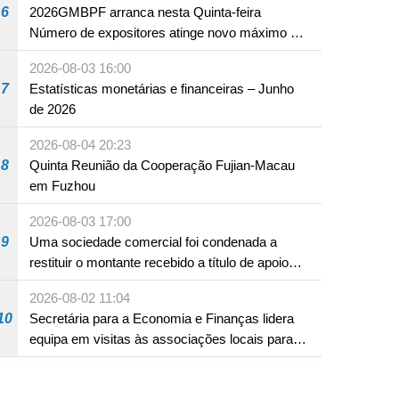
6
2026GMBPF arranca nesta Quinta-feira
Número de expositores atinge novo máximo em
18 anos
2026-08-03 16:00
7
Estatísticas monetárias e financeiras – Junho
de 2026
2026-08-04 20:23
8
Quinta Reunião da Cooperação Fujian-Macau
em Fuzhou
2026-08-03 17:00
9
Uma sociedade comercial foi condenada a
restituir o montante recebido a título de apoio
pecuniário para combater a epidemia de 2022,
2026-08-02 11:04
por não ter sido provado que reunia os
10
Secretária para a Economia e Finanças lidera
requisitos para a sua atribuição
equipa em visitas às associações locais para
consolidar consensos e promover os trabalhos
nas áreas económica e social