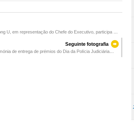
ong U, em representação do Chefe do Executivo, participa na
Kiang Wu de Macau do ano lectivo 2023/2024.
Seguinte fotografia
ónia de entrega de prémios do Dia da Polícia Judiciária