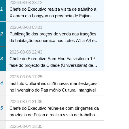
2026-08-03 23:12
1
Chefe do Executivo realiza visita de trabalho a
Xiamen e a Longyan na província de Fujian
2026-08-03 09:01
2
Publicação dos preços de venda das fracções
da habitação económica nos Lotes A1 a A4 e
A12 da Zona A dos Novos Aterros
2026-08-06 22:43
3
Chefe do Executivo Sam Hou Fai visitou a 1.ª
fase do projecto da Cidade (Universitária) de
Educação Internacional de Macau e Hengqin
2026-08-05 17:25
4
Instituto Cultural inclui 28 novas manifestações
no Inventário do Património Cultural Intangível
2026-08-04 21:35
5
Chefe do Executivo reúne-se com dirigentes da
província de Fujian e realiza visita de trabalho
em Fuzhou
2026-08-04 18:35