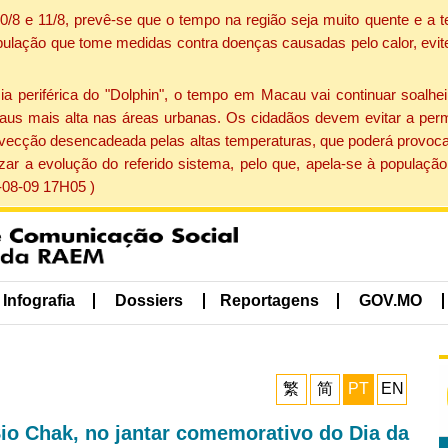
 10/8 e 11/8, prevê-se que o tempo na região seja muito quente e 
pulação que tome medidas contra doenças causadas pelo calor, evite 
periférica do "Dolphin", o tempo em Macau vai continuar soalheir
aus mais alta nas áreas urbanas. Os cidadãos devem evitar a perm
vecção desencadeada pelas altas temperaturas, que poderá provocar
izar a evolução do referido sistema, pelo que, apela-se à popula
-08-09 17H05 )
Infografia
Dossiers
Reportagens
GOV.MO
繁
简
PT
EN
io Chak, no jantar comemorativo do Dia da