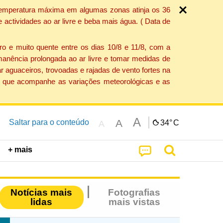
a temperatura máxima em algumas zonas atinja os 36
actividades ao ar livre e beba mais água. ( Data de
o e muito quente entre os dias 10/8 e 11/8, com a
anência prolongada ao ar livre e tomar medidas de
 aguaceiros, trovoadas e rajadas de vento fortes na
ção que acompanhe as variações meteorológicas e as
A
A
Saltar para o conteúdo
34°
C
A
+ mais
Notícias mais
Fotografias
lidas
mais vistas