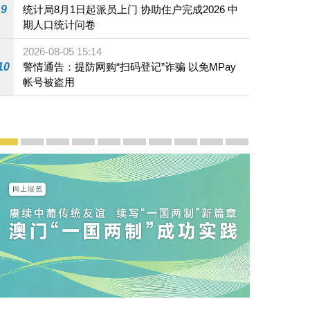
9
统计局8月1日起派员上门 协助住户完成2026 中
期人口统计问卷
2026-08-05 15:14
10
警情通告：提防网购“扫码登记”诈骗 以免MPay
帐号被盗用
宣传及推广
赓续中葡传统友谊 续写“一国两制”新篇章 — 澳门“一国
澳门名片集
行政长官岑浩辉11月18日发表2026年施政报
施政特写
澳门特别行政区经济和社会发展第二个五
横琴粤澳深度合作区专题网站
施政小讲堂
走进澳门
澳门相簿2020
《澳门微视