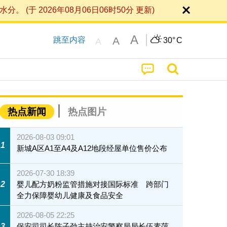
 2026年08月06日06时50分 更新)
A
A
跳至内容
30°
C
A
热点新闻
热点图片
2026-08-03 09:01
1
新城A区A1至A4及A12地段经屋单位售价公布
2026-07-30 18:39
2
婴儿配方奶粉监管措施对接国际标准 跨部门
全力保障婴幼儿健康及食品安全
2026-08-05 22:25
3
保安司司长陈子劲主持治安警察局局长伍素萍