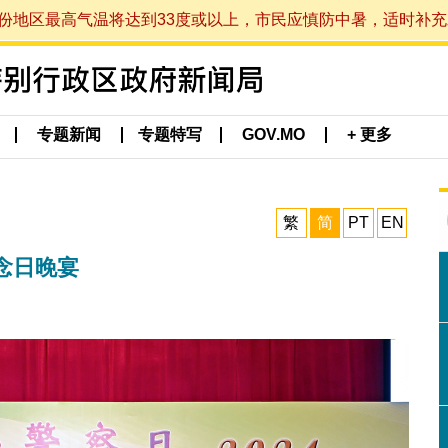
最高气温将达到33度或以上，市民应慎防中暑，适时补充水分。 (于
专题新闻
专题特写
GOV.MO
+ 更多
繁
简
PT
EN
念日晚宴