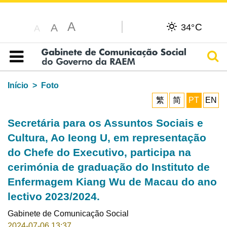
A
C
A
34°
A
Pesq
Índice
Início
Foto
繁
简
PT
EN
Secretária para os Assuntos Sociais e
Cultura, Ao Ieong U, em representação
do Chefe do Executivo, participa na
cerimónia de graduação do Instituto de
Enfermagem Kiang Wu de Macau do ano
lectivo 2023/2024.
Gabinete de Comunicação Social
2024-07-06 13:37