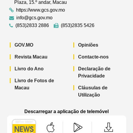
Plaza, 15.º andar, Macau
https://www.gcs.gov.mo
info@gcs.gov.mo
(853)2833 2886
(853)2835 5426
GOV.MO
Opiniões
Revista Macau
Contacte-nos
Livro do Ano
Declaração de
Privacidade
Livro de Fotos de
Macau
Cláusulas de
Utilização
Descarregar a aplicação de telemóvel
Aplicação de telemóvel “Notícias do G
Aplicação de telemóvel “
Aplicação 