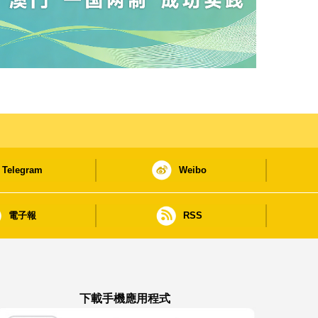
Telegram
Weibo
電子報
RSS
下載手機應用程式
澳門政府新聞 APP - App Store 下載
澳門政府新聞 APP - Google Pla
澳門政府新聞 APP -