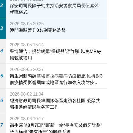
2
保安司司長陳子勁主持治安警察局局長伍素萍
就職儀式
2026-08-05 20:35
3
澳門海關晉升9名副關務監督
2026-08-05 15:14
4
警情通告：提防網購“掃碼登記”詐騙 以免MPay
帳號被盜用
2026-08-05 20:27
5
衛生局動態調整埃博拉病毒病防疫措施 維持對3
個疫情受影響國家或地區進行加強入境防疫措
施
2026-08-02 11:04
6
經濟財政司司長率團隊落區走訪各社團 凝聚共
識推進經濟民生各項工作
2026-08-06 10:17
7
衛生局於8月7日開展新一輪“長者安裝假牙計劃”
致力構建“老有所醫”的服務系統