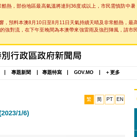
非常酷熱，部份地區最高氣溫將達到36度或以上，市民需慎防中暑
，預料本澳8月10日至8月11日天氣持續天晴及非常酷熱，最
強對流，在下午至晚間為本澳帶來強雷雨及強烈陣風，請市民留意
專題新聞
專題特寫
GOV.MO
+ 更多
繁
简
PT
EN
3/1/6)