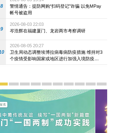
8
警情通告：提防网购“扫码登记”诈骗 以免MPay
帐号被盗用
2026-08-03 22:03
9
岑浩辉在福建厦门、龙岩两市考察调研
2026-08-05 20:27
10
卫生局动态调整埃博拉病毒病防疫措施 维持对3
个疫情受影响国家或地区进行加强入境防疫措
施
宣传及推广
赓续中葡传统友谊 续写“一国两制”新篇章 — 澳门“一国
澳门名片集
行政长官岑浩辉11月18日发表2026年施政报
施政特写
澳门特别行政区经济和社会发展第二个五
横琴粤澳深度合作区专题网站
施政小讲堂
走进澳门
澳门相簿2020
《澳门微视