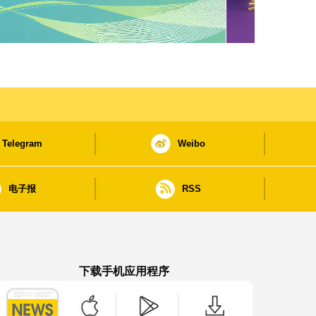
Telegram
Weibo
电子报
RSS
下载手机应用程序
澳门政府新闻 APP - App Store 下载
澳门政府新闻 APP - Google Pla
澳门政府新闻 APP -