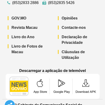
(853)2833 2886
(853)2835 5426
GOV.MO
Opiniões
Revista Macau
Contacte-nos
Livro do Ano
Declaração de
Privacidade
Livro de Fotos de
Macau
Cláusulas de
Utilização
Descarregar a aplicação de telemóvel
Aplicação de telemóvel “Notícias do G
Aplicação de telemóvel “
Aplicação 