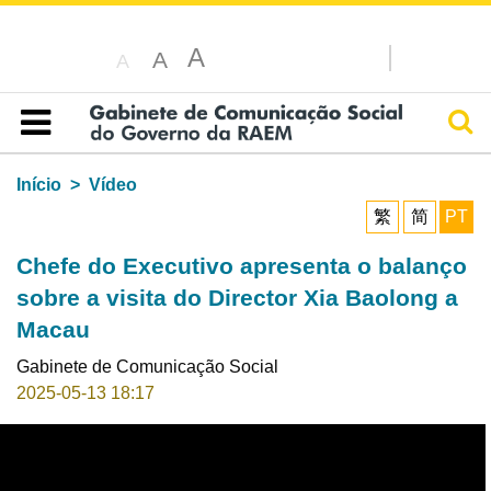
A
A
A
Pesq
Índice
Início
Vídeo
繁
简
PT
Chefe do Executivo apresenta o balanço
sobre a visita do Director Xia Baolong a
Macau
Gabinete de Comunicação Social
2025-05-13 18:17