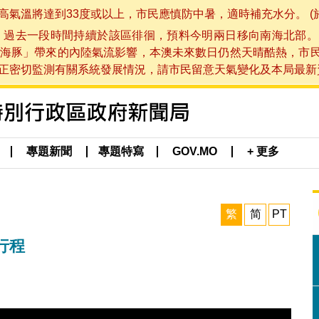
將達到33度或以上，市民應慎防中暑，適時補充水分。 (於 202
，過去一段時間持續於該區徘徊，預料今明兩日移向南海北部。
海豚」帶來的內陸氣流影響，本澳未來數日仍然天晴酷熱，市
切監測有關系統發展情況，請市民留意天氣變化及本局最新資訊。(於 
專題新聞
專題特寫
GOV.MO
+ 更多
繁
简
PT
行程