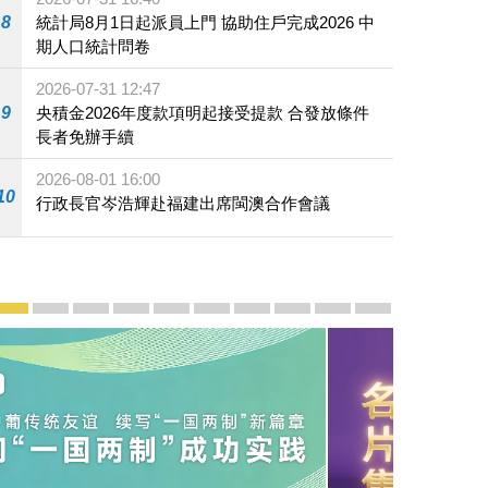
8
統計局8月1日起派員上門 協助住戶完成2026 中
期人口統計問卷
2026-07-31 12:47
9
央積金2026年度款項明起接受提款 合發放條件
長者免辦手續
2026-08-01 16:00
10
行政長官岑浩輝赴福建出席閩澳合作會議
宣傳及推廣
賡續中葡傳統友誼 續寫“一國兩制”新篇章 — 澳門“一國
澳門名片集
行政長官岑浩輝11月18日發表2026年施政報
施政特寫
澳門特別行政區經濟和社會發展第二個五
橫琴粵澳深度合作區專題網站
施政小講堂
走進澳門
澳門相簿2020
《澳门微视