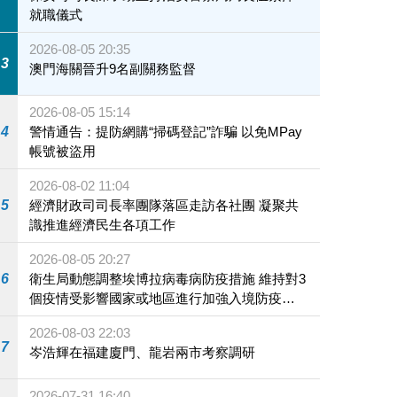
就職儀式
2026-08-05 20:35
3
澳門海關晉升9名副關務監督
2026-08-05 15:14
4
警情通告：提防網購“掃碼登記”詐騙 以免MPay
帳號被盜用
2026-08-02 11:04
5
經濟財政司司長率團隊落區走訪各社團 凝聚共
識推進經濟民生各項工作
2026-08-05 20:27
6
衛生局動態調整埃博拉病毒病防疫措施 維持對3
個疫情受影響國家或地區進行加強入境防疫措
施
2026-08-03 22:03
7
岑浩輝在福建廈門、龍岩兩市考察調研
2026-07-31 16:40