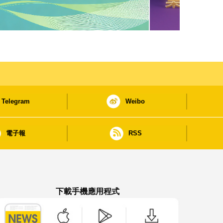
Telegram
Weibo
電子報
RSS
下載手機應用程式
澳門政府新聞 APP - App Store 下載
澳門政府新聞 APP - Google Pla
澳門政府新聞 APP -