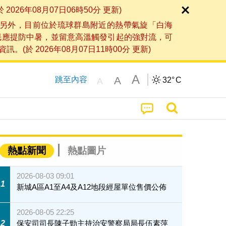
6年08月07日06時50分 更新)
另外，目前位於琉球群島附近的熱帶氣旋「白海
民應提防中暑，並留意高溫觸發引起的強對流，可
2026年08月07日11時00分 更新)
A
A
跳至內容
32°
C
A
熱點新聞
熱點圖片
2026-08-03 09:01
1
新城A區A1至A4及A12地段經屋單位售價公佈
2026-08-05 22:25
2
保安司司長陳子勁主持治安警察局局長伍素萍